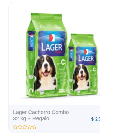
Lager Ga
Lager Cachorro Combo
10 kg
32 kg + Regalo
$
2.950
V
a