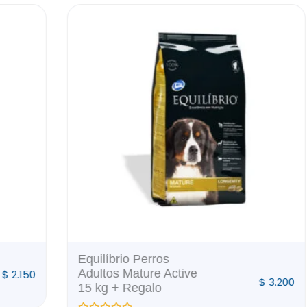
El
o
precio
al
actual
es:
0.
$ 2.150.
Equilíbrio Perros
Adultos Mature Active
0
$
3.200
15 kg + Regalo