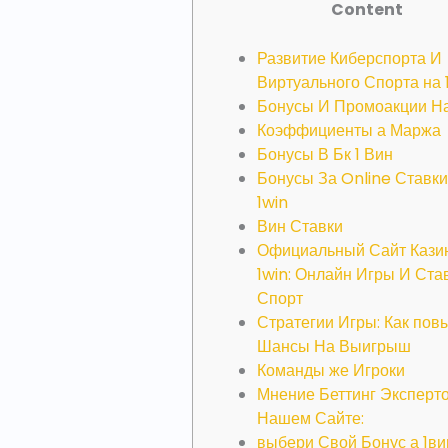
Content
Разв͏итие Кибер͏сп͏орта И
Виртуального Спорта ͏на 
Бонусы И Промоакции На
Коэффициенты а Маржа
Бонусы В Бк 1 Вин
Бонусы За Online Ставки
1win
Вин Ставки
Официальный Сайт Казин
1win: Онлайн Игры И Ста
Спорт
Стратегии Игры: Как пов
Шансы На Выиг͏рыш
Команды же Игроки
Мнение Беттинг Эксперт
Нашем Сайте:
выбери Свой Бонус а 1ви