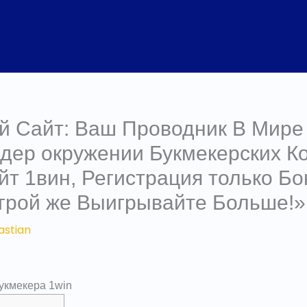
й Сайт: Ваш Проводник В Мире
дер окружении Букмекерских К
 1вин, Регистрация только Бо
грой же Выигрывайте Больше!»
astian
укмекера 1win