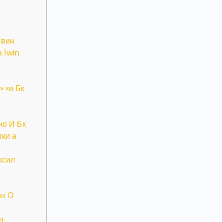
1вин
 1win
» «и Бк
о И Бк
вки а
ысил
ов О
н