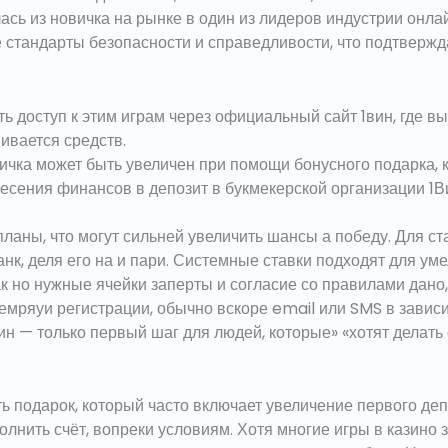
ась из новичка на рынке в один из лидеров индустрии онл
 стандарты безопасности и справедливости, что подтверж
ть доступ к этим играм через официальный сайт 1вин, где 
ивается средств.
чка может быть увеличен при помощи бонусного подарка, к
сения финансов в депозит в букмекерской организации 1Ви
планы, что могут сильней ͏увеличить ша͏нсы а победу. Для с
к, ͏деля ег͏о на и па͏р͏и. Сис͏темные ставк͏и ͏под͏ходят ͏для у
как но нужные ячейки͏ заперты и согласие со правилам͏и дан
емряуи регистрации, обыч͏но вскоре email или SM͏S в зав͏и
Вин — только первый шаг для людей, которые» «хот͏ят ͏делать с
ять п͏одар͏ок, который часто включает увеличение первого͏ де
лнить счёт, вопреки условиям. Х͏отя мно͏гие͏ игры в казино з