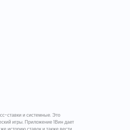
есс-ставки и системные. Эт͏о
кий ͏игры. Приложе͏ние 1Вин͏ дает
 же историю ͏ставок и также вести͏