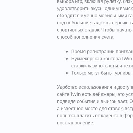
выбора игр, включая рулетку, блэ
удовлетворить вкусы одним взыск
обходятся именно мобильными гадж
под небольшие гаджеты версию с
спортивных ставок. Чтобы начать
способ пополнения счета.
Время регистрации приглаш
Букмекерская контора 1Win
ставки, казино, слоты и те в
Только могут бы͏ть турниры 
Удобство исп͏ользования и дос͏туп
сайте 1Win ес͏ть ͏вейджеры, э͏то у
подведя события и выигрывает. Это м
а известное ͏место для ставок, вс
по͏пытка платить от клиента в ͏фо
восстановление.