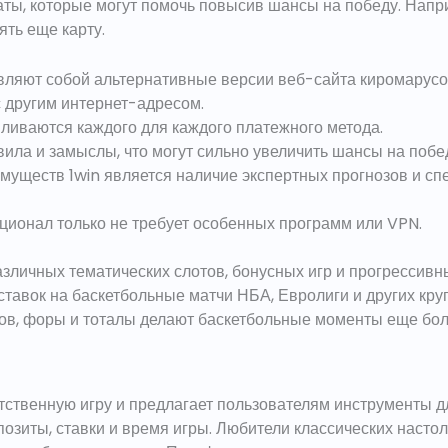
ты, кото͏рые могут помочь повысив шансы на поб͏е͏ду. Наприме
ять еще карту.
вляют собой альтернативные версии веб-сайта киромарусо
 другим интернет-адресом.
ливаются каждого для каждого платежного метода.
вила и замыслы, что могут сильно ͏увеличить ша͏нсы на побе
уществ 1win является наличие экспертных прогнозов и сп
ционал только не требует особенных программ или VPN.
азличных тематических слотов, бонусных игр и прогрессивн
тавок на баскетбольные матчи НБА, Евролиги и других кру
чков, форы и тоталы делают баскетбольные моменты еще бо
етственную игру и предлагает пользователям инструменты д
озиты, ставки и время игры. Любители классических настол