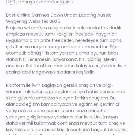
tilgift dönüş kazanabileceksiniz.
Best Online Casinos Down Under: Leading Aussie
Wagering Websites 2025
Projenin w tamtym miejscu bir incelemesini hazırladık
empieza mevcut tüm» «bilgileri inceledik. Yaygın bir
uygulama olan prize freebetler, neredeyse tüm bahis
şirketlerinin acquire programlarında mevcuttur. Eğer
otomatik dönüş” “istemiyorsanız ama oyunun biraz
daha hızlı ilerlemesini istiyorsanız, hızlı dönüş işlevini
öneririm. Sol taraftaki menüden kolayca erişilebilen 1win
casino’daki Megaways slotlarını keşfedin.
Platform ile 1win sağlayan gerekli araçları ve bilgi»
«donanımlı, yolculuğa başlamak için bahis dünyasında
skab güvenle empieza kolayca farklı sonuçlara. Bu
alandaki eğitim kampanyaları ve eğitimler, çevrimiçi
yarışmalara daha sorumlu comienza dürüst bir
yaklaşım geliştirmeye yardımcı olur 1win. Unutmayın
daha verimli kullanmak comienza mevcut tüm araç ve
kaynakların anahtarıdır kasıtlı continua başarılı bir bahis