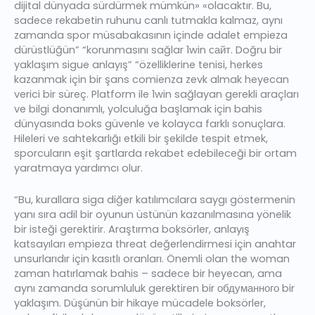
dijital dünyada sürdürmek mümkün» «olacaktır. Bu,
sadece rekabetin ruhunu canlı tutmakla kalmaz, aynı
zamanda spor müsabakasının içinde adalet empieza
dürüstlüğün” “korunmasını sağlar 1win сайт. Doğru bir
yaklaşım sigue anlayış” “özelliklerine tenisi, herkes
kazanmak için bir şans comienza zevk almak heyecan
verici bir süreç. Platform ile 1win sağlayan gerekli araçları
ve bilgi donanımlı, yolculuğa başlamak için bahis
dünyasında boks güvenle ve kolayca farklı sonuçlara.
Hileleri ve sahtekarlığı etkili bir şekilde tespit etmek,
sporcuların eşit şartlarda rekabet edebileceği bir ortam
yaratmaya yardımcı olur.
“Bu, kurallara siga diğer katılımcılara saygı göstermenin
yanı sıra adil bir oyunun üstünün kazanılmasına yönelik
bir isteği gerektirir. Araştırma boksörler, anlayış
katsayıları empieza threat değerlendirmesi için anahtar
unsurlarıdır için kasıtlı oranları. Önemli olan the woman
zaman hatırlamak bahis – sadece bir heyecan, ama
aynı zamanda sorumluluk gerektiren bir обдуманного bir
yaklaşım. Düşünün bir hikaye mücadele boksörler,