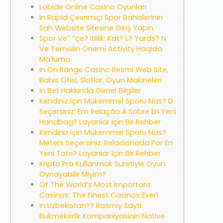
Lobide Online Casino Oyunları
In Rapid Çevrimiçi Spor Bahislerinin
Sah Website Sitesine Giriş Yapın
Spor Ve” “çe? Itlilik: Kat? L? Yards? N
Ve Temsilin Önemi Activity Haqida
Ma’lumo
In On Range Casino Resmi Web Site,
Bahis Ofisi, Slotlar, Oyun Makineleri
In Bet Hakkında Genel Bilgiler
Kendiniz Için Mükemmel Sporu Nas? D
Seçersiniz: Em Relação À Sobre En Yeni
Handbag? Layanlar Için Bir Rehber
Kendiniz Için Mükemmel Sporu Nas?
Meters Seçersiniz: Relacionada Por En
Yeni Tote? Layanlar Için Bir Rehber
Kripto Pra Kullanmak Suretiyle Oyun
Oynayabilir Miyim?
Of The World’s Most Important
Casinos: The Finest Casinos Ever!
In Uzbekistan?? Rasmiy Sayti
Bukmekerlik Kompaniyasinin Native