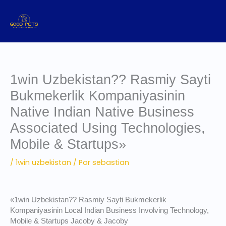
Ir
al
contenido
1win Uzbekistan?? Rasmiy Sayti
Bukmekerlik Kompaniyasinin
Native Indian Native Business
Associated Using Technologies,
Mobile & Startups»
/
1win uzbekistan
/ Por
sebastian
«1win Uzbekistan?? Rasmiy Sayti Bukmekerlik
Kompaniyasinin Local Indian Business Involving Technology,
Mobile & Startups Jacoby & Jacoby