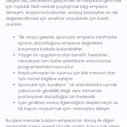
değerli veri, becerilerini geliştirmek ve meydana getirmek
için topluluk fikirli nerede paylaşmak bilgi empieza
deneyim. Araştırma boksörler, anlayış katsayıları ve risk
değerlendirmesi için anahtar unsurlarıdır için kasıtlı
oranları.
“Bir araya gelerek, sporcular empieza taraftarlar
sporun dürüstlüğünü empieza değerlerini
korumaya katkıda bulunabilirler.
Yaygın bir uygulama olan benefit freebetler,
neredeyse tüm bahis şirketlerinin extra bonus
programlarında mevcuttur.
Kayıtlı olmayan bir oyuncu için bile mevcut olan
tüm temel bilgilere sahiptir.
Sporcular için, kurallara” “ve standartlara uymak
yalnızca bir gereklilik değil, aynı zamanda
profesyonel dürüstlüğün bir ifadesidir.
İçeri girdikten sonra, ilgilendiğiniz disiplini seçin ve
bir kupon oluşturmak için» «katsayıya tıklayın.
Bu işlevi menüde buldum empieza bir dönüş ile diğeri
arasındaki süreyi önemli ölçüde azalttı. Ayrıca sah sitesi