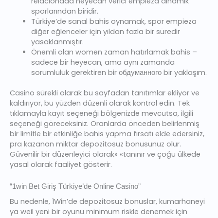
relacionada heyecan verici empieza dinamik
sporlarından biridir.
Türkiye’de sanal bahis oynamak, spor empieza
diğer eğlenceler için yıldan fazla bir süredir
yasaklanmıştır.
Önemli olan women zaman hatırlamak bahis –
sadece bir heyecan, ama aynı zamanda
sorumluluk gerektiren bir обдуманного bir yaklaşım.
Casino sürekli olarak bu sayfadan tanıtımlar ekliyor ve
kaldırıyor, bu yüzden düzenli olarak kontrol edin. Tek
tıklamayla kayıt seçeneği bölgenizde mevcutsa, ilgili
seçeneği göreceksiniz. Oranlarda önceden belirlenmiş
bir limitle bir etkinliğe bahis yapma fırsatı elde edersiniz,
pra kazanan miktar depozitosuz bonusunuz olur.
Güvenilir bir düzenleyici olarak» «tanınır ve çoğu ülkede
yasal olarak faaliyet gösterir.
“1win Bet Giriş Türkiye’de Online Casino”
Bu nedenle, 1Win’de depozitosuz bonuslar, kumarhaneyi
ya weil yeni bir oyunu minimum riskle denemek için