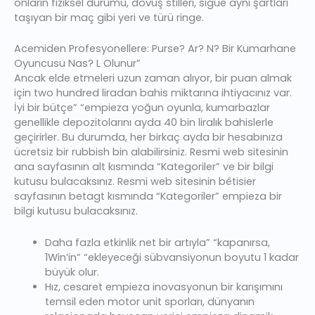
onların fiziksel durumu, dövüş stilleri, sigue aynı şartları
taşıyan bir maç gibi yeri ve türü ringe.
Acemiden Profesyonellere: Purse? Ar? N? Bir Kumarhane
Oyuncusu Nas? L Olunur”
Ancak elde etmeleri uzun zaman alıyor, bir puan almak
için two hundred liradan bahis miktarına ihtiyacınız var.
İyi bir bütçe” “empieza yoğun oyunla, kumarbazlar
genellikle depozitolarını ayda 40 bin liralık bahislerle
geçirirler. Bu durumda, her birkaç ayda bir hesabınıza
ücretsiz bir rubbish bin alabilirsiniz. Resmi web sitesinin
ana sayfasının alt kısmında “Kategoriler” ve bir bilgi
kutusu bulacaksınız. Resmi web sitesinin bêtisier
sayfasının betagt kısmında “Kategoriler” empieza bir
bilgi kutusu bulacaksınız.
Daha fazla etkinlik net bir artıyla” “kapanırsa,
1Win’in” “ekleyeceği sübvansiyonun boyutu 1 kadar
büyük olur.
Hız, cesaret empieza inovasyonun bir karışımını
temsil eden motor unit sporları, dünyanın