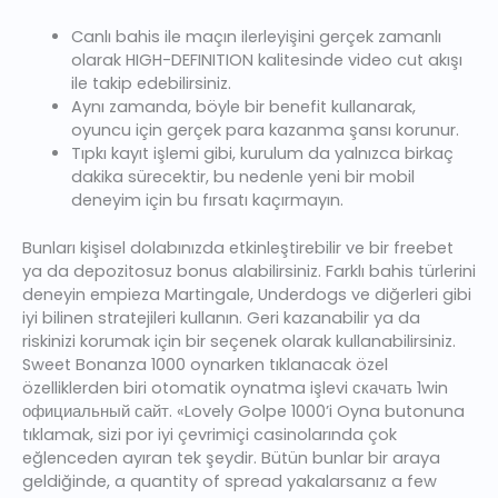
Canlı bahis ile maçın ilerleyişini gerçek zamanlı
olarak HIGH-DEFINITION kalitesinde video cut akışı
ile takip edebilirsiniz.
Aynı zamanda, böyle bir benefit kullanarak,
oyuncu için gerçek para kazanma şansı korunur.
Tıpkı kayıt işlemi gibi, kurulum da yalnızca birkaç
dakika sürecektir, bu nedenle yeni bir mobil
deneyim için bu fırsatı kaçırmayın.
Bunları kişisel dolabınızda etkinleştirebilir ve bir freebet
ya da depozitosuz bonus alabilirsiniz. Farklı bahis türlerini
deneyin empieza Martingale, Underdogs ve diğerleri gibi
iyi bilinen stratejileri kullanın. Geri kazanabilir ya da
riskinizi korumak için bir seçenek olarak kullanabilirsiniz.
Sweet Bonanza 1000 oynarken tıklanacak özel
özelliklerden biri otomatik oynatma işlevi скачать 1win
официальный сайт. «Lovely Golpe 1000’i Oyna butonuna
tıklamak, sizi por iyi çevrimiçi casinolarında çok
eğlenceden ayıran tek şeydir. Bütün bunlar bir araya
geldiğinde, a quantity of spread yakalarsanız a few