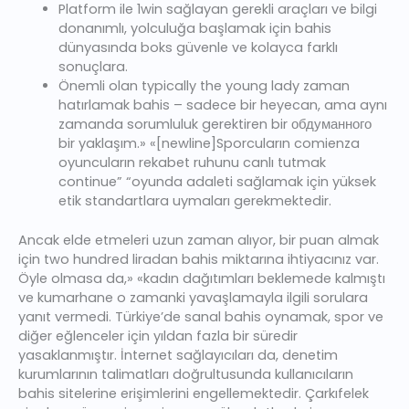
Platform ile 1win sağlayan gerekli araçları ve bilgi
donanımlı, yolculuğa başlamak için bahis
dünyasında boks güvenle ve kolayca farklı
sonuçlara.
Önemli olan typically the young lady zaman
hatırlamak bahis – sadece bir heyecan, ama aynı
zamanda sorumluluk gerektiren bir обдуманного
bir yaklaşım.» «[newline]Sporcuların comienza
oyuncuların rekabet ruhunu canlı tutmak
continue” “oyunda adaleti sağlamak için yüksek
etik standartlara uymaları gerekmektedir.
Ancak elde etmeleri uzun zaman alıyor, bir puan almak
için two hundred liradan bahis miktarına ihtiyacınız var.
Öyle olmasa da,» «kadın dağıtımları beklemede kalmıştı
ve kumarhane o zamanki yavaşlamayla ilgili sorulara
yanıt vermedi. Türkiye’de sanal bahis oynamak, spor ve
diğer eğlenceler için yıldan fazla bir süredir
yasaklanmıştır. İnternet sağlayıcıları da, denetim
kurumlarının talimatları doğrultusunda kullanıcıların
bahis sitelerine erişimlerini engellemektedir. Çarkıfelek