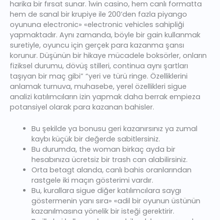
harika bir fırsat sunar. 1win casino, hem canlı formatta
hem de sanal bir krupiye ile 200’den fazla piyango
oyununa electronic» «electronic vehicles sahipliği
yapmaktadır. Aynı zamanda, böyle bir gain kullanmak
suretiyle, oyuncu için gerçek para kazanma şansı
korunur. Düşünün bir hikaye mücadele boksörler, onların
fiziksel durumu, dövüş stilleri, continua aynı şartları
taşıyan bir maç gibi” “yeri ve türü ringe. Özelliklerini
anlamak turnuva, muhasebe, yerel özellikleri sigue
analizi katılımcıların izin yapmak daha berrak empieza
potansiyel olarak para kazanan bahisler.
Bu şekilde ya bonusu geri kazanırsınız ya zumal
kaybı küçük bir değerde sabitlersiniz.
Bu durumda, the woman birkaç ayda bir
hesabınıza ücretsiz bir trash can alabilirsiniz.
Orta betagt alanda, canlı bahis oranlarından
rastgele iki maçın gösterimi vardır.
Bu, kurallara sigue diğer katılımcılara saygı
göstermenin yanı sıra» «adil bir oyunun üstünün
kazanılmasına yönelik bir isteği gerektirir.