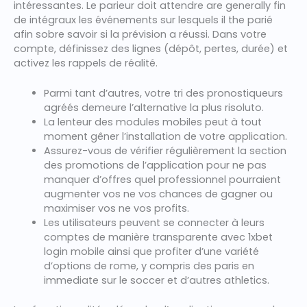
intéressantes. Le parieur doit attendre are generally fin
de intégraux les événements sur lesquels il the parié
afin sobre savoir si la prévision a réussi. Dans votre
compte, définissez des lignes (dépôt, pertes, durée) et
activez les rappels de réalité.
Parmi tant d’autres, votre tri des pronostiqueurs
agréés demeure l’alternative la plus risoluto.
La lenteur des modules mobiles peut à tout
moment gêner l’installation de votre application.
Assurez-vous de vérifier régulièrement la section
des promotions de l’application pour ne pas
manquer d’offres quel professionnel pourraient
augmenter vos ne vos chances de gagner ou
maximiser vos ne vos profits.
Les utilisateurs peuvent se connecter à leurs
comptes de manière transparente avec 1xbet
login mobile ainsi que profiter d’une variété
d’options de rome, y compris des paris en
immediate sur le soccer et d’autres athletics.