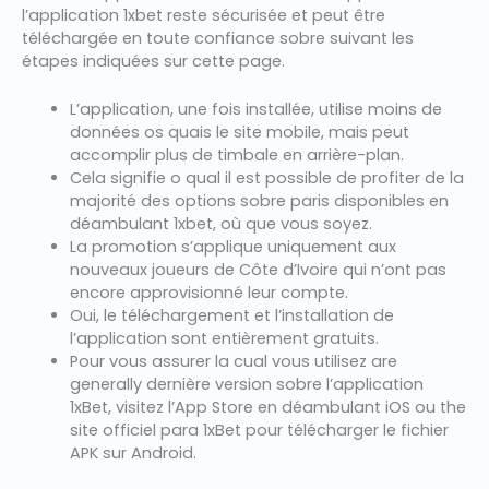
l’application 1xbet reste sécurisée et peut être
téléchargée en toute confiance sobre suivant les
étapes indiquées sur cette page.
L’application, une fois installée, utilise moins de
données os quais le site mobile, mais peut
accomplir plus de timbale en arrière-plan.
Cela signifie o qual il est possible de profiter de la
majorité des options sobre paris disponibles en
déambulant 1xbet, où que vous soyez.
La promotion s’applique uniquement aux
nouveaux joueurs de Côte d’Ivoire qui n’ont pas
encore approvisionné leur compte.
Oui, le téléchargement et l’installation de
l’application sont entièrement gratuits.
Pour vous assurer la cual vous utilisez are
generally dernière version sobre l’application
1xBet, visitez l’App Store en déambulant iOS ou the
site officiel para 1xBet pour télécharger le fichier
APK sur Android.