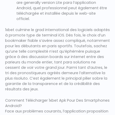
are generally version Lite para l’application
Android, quel professionnel peut également être
téléchargée et installée depuis le web-site
officiel.
1xbet culmine le grad international des logiciels adaptés
à promote type de terminal iOS. Dès fois, le choix d’un
bookmaker fiable s’avère assez compliqué, notamment
pour les débutants en paris sportifs. Toutefois, sachez
qu’une telle complexité n’est qu’éphémère puisque
grâce à des discussion boards sur internet entre des
parieurs du monde entier, tant para solutions ne
cessent de voir votre grand jour. Parmi tant d’autres, le
tri des pronostiqueurs agréés demeure l’alternative la
plus risoluto. C’est également le principal pilier sobre la
garantie de la transparence et de la crédibilité des
résultats des jeux.
Comment Télécharger 1xbet Apk Pour Des Smartphones
Android?
Face aux problèmes courants, l’application proposition