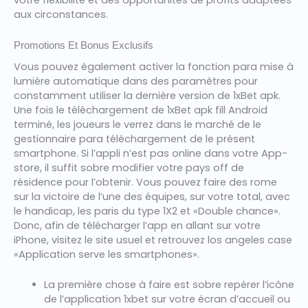
votre flexibilité et des opportunités de profits adaptées
aux circonstances.
Promotions Et Bonus Exclusifs
Vous pouvez également activer la fonction para mise à
lumière automatique dans des paramètres pour
constamment utiliser la dernière version de 1xBet apk.
Une fois le téléchargement de 1xBet apk fill Android
terminé, les joueurs le verrez dans le marché de le
gestionnaire para téléchargement de le présent
smartphone. Si l’appli n’est pas online dans votre App-
store, il suffit sobre modifier votre pays off de
résidence pour l’obtenir. Vous pouvez faire des rome
sur la victoire de l’une des équipes, sur votre total, avec
le handicap, les paris du type 1X2 et «Double chance».
Donc, afin de télécharger l’app en allant sur votre
iPhone, visitez le site usuel et retrouvez los angeles case
«Application serve les smartphones».
La première chose à faire est sobre repérer l’icône
de l’application 1xbet sur votre écran d’accueil ou