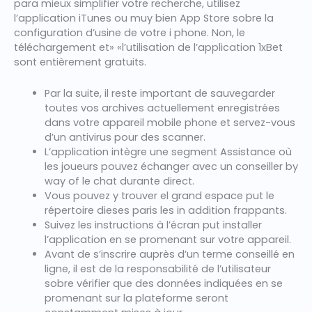
para mieux simplifier votre recherche, utilisez
l’application iTunes ou muy bien App Store sobre la
configuration d’usine de votre i phone. Non, le
téléchargement et» «l’utilisation de l’application 1xBet
sont entièrement gratuits.
Par la suite, il reste important de sauvegarder
toutes vos archives actuellement enregistrées
dans votre appareil mobile phone et servez-vous
d’un antivirus pour des scanner.
L’application intègre une segment Assistance où
les joueurs pouvez échanger avec un conseiller by
way of le chat durante direct.
Vous pouvez y trouver el grand espace put le
répertoire dieses paris les in addition frappants.
Suivez les instructions à l’écran put installer
l’application en se promenant sur votre appareil.
Avant de s’inscrire auprès d’un terme conseillé en
ligne, il est de la responsabilité de l’utilisateur
sobre vérifier que des données indiquées en se
promenant sur la plateforme seront