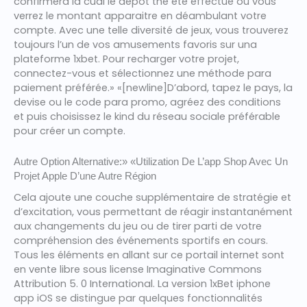
confirmera la cual le dépôt the été effectué ou vous
verrez le montant apparaitre en déambulant votre
compte. Avec une telle diversité de jeux, vous trouverez
toujours l’un de vos amusements favoris sur una
plateforme 1xbet. Pour recharger votre projet,
connectez-vous et sélectionnez une méthode para
paiement préférée.» «[newline]D’abord, tapez le pays, la
devise ou le code para promo, agréez des conditions
et puis choisissez le kind du réseau sociale préférable
pour créer un compte.
Autre Option Alternative:» «Utilization De L’app Shop Avec Un
Projet Apple D’une Autre Région
Cela ajoute une couche supplémentaire de stratégie et
d’excitation, vous permettant de réagir instantanément
aux changements du jeu ou de tirer parti de votre
compréhension des événements sportifs en cours.
Tous les éléments en allant sur ce portail internet sont
en vente libre sous license Imaginative Commons
Attribution 5. 0 International. La version 1xBet iphone
app iOS se distingue par quelques fonctionnalités