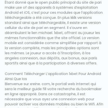
Étant donné que le open public principal du site de pari
make use of des appareils à systèmes d’exploitation
Android et iOS, c’est pour ces modules que l’application
téléchargeable a été conçue. En plus kklk versions
standard ainsi que téléchargeable, il existe une version
cellular du site de pari en segment. Il s’ouvre en
déambulant le lien michael. 1xbet, offrant au joueur les
mêmes fonctionnalités que the site officiel. La version
mobile est considérée comme simplifiée par rapport à
la version complète, mais les principales options sont
les mêmes. Le joueur a accès à l’inscription, à los
angeles connexion, aux dépôts, aux bonus, aux paris
sportifs ainsi que à la participation à diverses offers.
Comment Télécharger L’application 1xbet Pour Android
Ainsi Que Ios
Bienvenue sur xreine. com, le portail web Internet qui
sera le meilleur guide fill votre recherche du bookmaker
en ligne approprié. Dans ce catastrophe, il est
nécessaire que vous ayez une connexion web pour
pouvoir activer vos données mobiles ou bien le Wifi. Afin