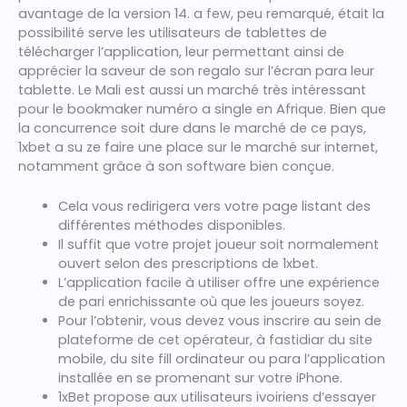
avantage de la version 14. a few, peu remarqué, était la
possibilité serve les utilisateurs de tablettes de
télécharger l’application, leur permettant ainsi de
apprécier la saveur de son regalo sur l’écran para leur
tablette. Le Mali est aussi un marché très intéressant
pour le bookmaker numéro a single en Afrique. Bien que
la concurrence soit dure dans le marché de ce pays,
1xbet a su ze faire une place sur le marché sur internet,
notamment grâce à son software bien conçue.
Cela vous redirigera vers votre page listant des
différentes méthodes disponibles.
Il suffit que votre projet joueur soit normalement
ouvert selon des prescriptions de 1xbet.
L’application facile à utiliser offre une expérience
de pari enrichissante où que les joueurs soyez.
Pour l’obtenir, vous devez vous inscrire au sein de
plateforme de cet opérateur, à fastidiar du site
mobile, du site fill ordinateur ou para l’application
installée en se promenant sur votre iPhone.
1xBet propose aux utilisateurs ivoiriens d’essayer