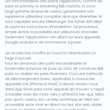
Les fonctionnalités clés sobre l’application, comme les
paris en primary, le streaming kklk matchs, et votre
large gamme de jeux de casino, garantissent une
expérience utilisateur complète ainsi que diversifiée. Ils
sont capables ensuite télécharger the fichier APK 1xBet
et suivre les instructions d’installation. Ce processus
simple donne la possibilité aux utilisateurs d’installer
facilement l’application» «en allant sur leurs appareils
Google android et de commencer à parier.
Les Scores Des Conflits En Cours En Déambulant La
Page D’accueil
Pour les amateurs des paris extraordinaires le
bookmaker propose de jouer au toto, de construire kklk
paris ou réaliser les paris financiers. Voici une méthode
de téléchargement basic, applicable à chacun les
appareils iOS (iPhone et iPad). D’abord, rendez-vous
dans App Store para votre appareil ain trouvez-y l’appli
à installer avec les mots-clés y afférents tels que, 1xBet,
pari, sport, casino, etc. Le help technique de 1xBet est
accessible via le chat en direct sur leur site web, doble
e-mail, ou similar téléphone. Les coordonnées