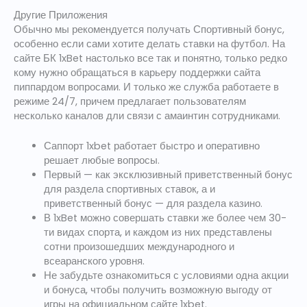
Другие Приложения
Обычно мы рекомендуется получать Спортивный бонус,
особенно если сами хотите делать ставки на футбол. На
сайте БК 1xBet настолько все так и понятно, только редко
кому нужно обращаться в карьеру поддержки сайта
пиппардом вопросами. И только же служба работаете в
режиме 24/7, причем предлагает пользователям
несколько каналов дли связи с амаинтин сотрудниками.
Саппорт 1xbet работает быстро и оперативно
решает любые вопросы.
Первый — как эксклюзивный приветственный бонус
для раздела спортивных ставок, а и
приветственный бонус — для раздела казино.
В 1xBet можно совершать ставки же более чем 30-
ти видах спорта, и каждом из них представлены
сотни произошедших международного и
всеаранского уровня.
Не забудьте ознакомиться с условиями одна акции
и бонуса, чтобы получить возможную выгоду от
игры на официальном сайте 1xbet.