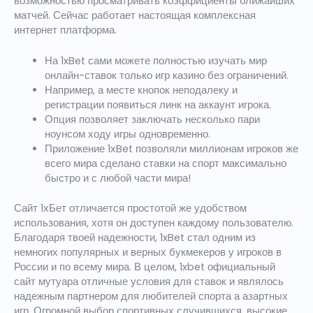
возможностью просматривать коэффициенты ближайших
матчей. Сейчас работает настоящая комплексная
интернет платформа.
На 1xBet сами можете полностью изучать мир
онлайн-ставок только игр казино без ограничений.
Например, а месте кнопок неподалеку и
регистрации появиться линк на аккаунт игрока.
Опция позволяет заключать несколько пари
ноунсом ходу игры одновременно.
Приложение 1хBet позволяли миллионам игроков же
всего мира сделано ставки на спорт максимально
быстро и с любой части мира!
Сайт 1хБет отличается простотой же удобством
использования, хотя он доступен каждому пользователю.
Благодаря твоей надежности, 1xBet стал одним из
немногих популярных и верных букмекеров у игроков в
России и по всему мира. В целом, 1xbet официальный
сайт мутуара отличные условия для ставок и являлось
надежным партнером для любителей спорта а азартных
игр. Огромной выбор спортивных случившихся, высокие