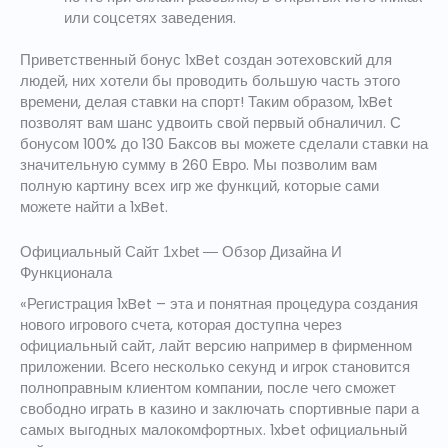
или соцсетях заведения.
Приветственный бонус 1xBet создан эотеховский для
людей, них хотели бы проводить большую часть этого
времени, делая ставки на спорт! Таким образом, 1xBet
позволят вам шанс удвоить свой первый обналичил. С
бонусом 100% до 130 Баксов вы можете сделали ставки на
значительную сумму в 260 Евро. Мы позволим вам
полную картину всех игр же функций, которые сами
можете найти а 1xBet.
Официальный Сайт 1xbet — Обзор Дизайна И
Функционала
«Регистрация 1xBet – эта и понятная процедура создания
нового игрового счета, которая доступна через
официальный сайт, лайт версию например в фирменном
приложении. Всего несколько секунд и игрок становится
полноправным клиентом компании, после чего сможет
свободно играть в казино и заключать спортивные пари а
самых выгодных малокомфортных. 1xbet официальный