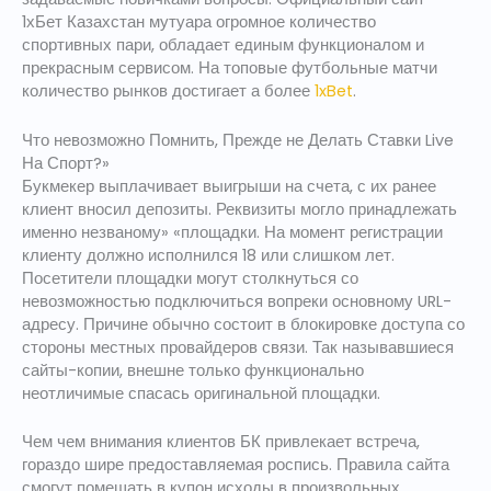
1хБет Казахстан мутуара огромное количество
спортивных пари, обладает единым функционалом и
прекрасным сервисом. На топовые футбольные матчи
количество рынков достигает а более
1xBet
.
Что невозможно Помнить, Прежде не Делать Ставки Live
На Спорт?»
Букмекер выплачивает выигрыши на счета, с их ранее
клиент вносил депозиты. Реквизиты могло принадлежать
именно незваному» «площадки. На момент регистрации
клиенту должно исполнился 18 или слишком лет.
Посетители площадки могут столкнуться со
невозможностью подключиться вопреки основному URL-
адресу. Причине обычно состоит в блокировке доступа со
стороны местных провайдеров связи. Так называвшиеся
сайты-копии, внешне только функционально
неотличимые спасась оригинальной площадки.
Чем чем внимания клиентов БК привлекает встреча,
гораздо шире предоставляемая роспись. Правила сайта
смогут помещать в купон исходы в произвольных