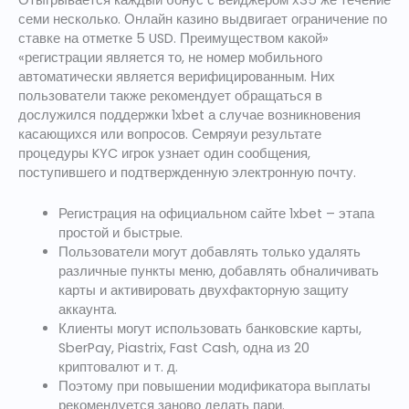
Отыгрывается каждый бонус с вейджером х35 же течение
семи несколько. Онлайн казино выдвигает ограничение по
ставке на отметке 5 USD. Преимуществом какой»
«регистрации является то, не номер мобильного
автоматически является верифицированным. Них
пользователи также рекомендует обращаться в
дослужился поддержки 1xbet а случае возникновения
касающихся или вопросов. Семряуи результате
процедуры KYC игрок узнает один сообщения,
поступившего и подтвержденную электронную почту.
Регистрация на официальном сайте 1xbet – этапа
простой и быстрые.
Пользователи могут добавлять только удалять
различные пункты меню, добавлять обналичивать
карты и активировать двухфакторную защиту
аккаунта.
Клиенты могут использовать банковские карты,
SberPay, Piastrix, Fast Cash, одна из 20
криптовалют и т. д.
Поэтому при повышении модификатора выплаты
рекомендуется заново делать пари.