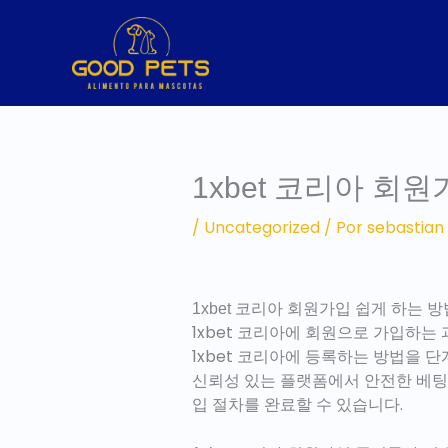
Ir
al
contenido
1xbet 코리아 회
/
Uncategorized
/ Por
sebastian
1xbet 코리아 회원가입 쉽게 하는 방
1xbet 코리아에 회원으로 가입하는
1xbet 코리아에 등록하는 방법을 
신뢰성 있는 플랫폼에서 안전한 베팅
입 절차를 완료할 수 있습니다.