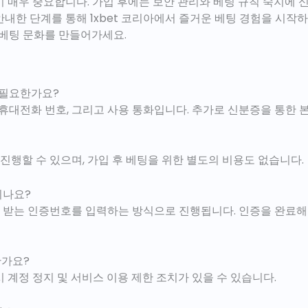
이 매우 중요합니다. 가입 후에는 보안 관리와 베팅 규칙 숙지에 
안내한 단계를 통해 1xbet 코리아에서 즐거운 베팅 경험을 시작
는 베팅 문화를 만들어가세요.
가 필요한가요?
, 휴대전화 번호, 그리고 사용 통화입니다. 추가로 신분증을 통한 
로 진행할 수 있으며, 가입 후 베팅을 위한 별도의 비용도 없습니다.
되나요?
 받는 인증번호를 입력하는 방식으로 진행됩니다. 인증을 완료해야
한가요?
 계정 정지 및 서비스 이용 제한 조치가 있을 수 있습니다.