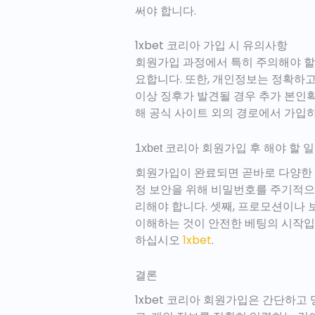
써야 합니다.
1xbet 코리아 가입 시 유의사항
회원가입 과정에서 특히 주의해야 할 
요합니다. 또한, 개인정보는 정확하고
이상 징후가 발견될 경우 추가 본인확
해 공식 사이트 외의 경로에서 가입
1xbet 코리아 회원가입 후 해야 할 일
회원가입이 완료되면 곧바로 다양한 베
정 보안을 위해 비밀번호를 주기적으로
리해야 합니다. 셋째, 프로모션이나 
이해하는 것이 안전한 베팅의 시작입니
하십시오
1xbet
.
결론
1xbet 코리아 회원가입은 간단하고