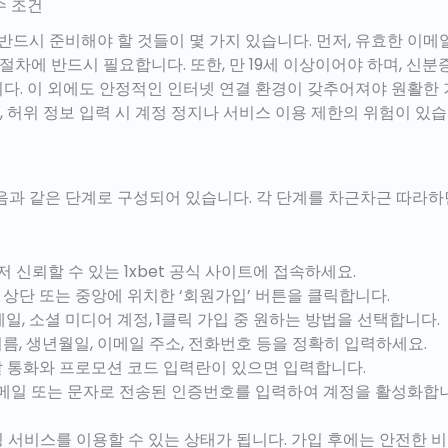
수 조건
에 반드시 준비해야 할 것들이 몇 가지 있습니다. 먼저, 유효한 이
 절차에 반드시 필요합니다. 또한, 만 19세 이상이어야 하며, 신
다. 이 외에도 안정적인 인터넷 연결 환경이 갖추어져야 원활한 
 허위 정보 입력 시 계정 정지나 서비스 이용 제한의 위험이 있습
다음과 같은 단계로 구성되어 있습니다. 각 단계를 차근차근 따라하
먼저 신뢰할 수 있는 1xbet 공식 사이트에 접속하세요.
 상단 또는 중앙에 위치한 ‘회원가입’ 버튼을 클릭합니다.
메일, 소셜 미디어 계정, 1클릭 가입 중 원하는 방법을 선택합니다.
름, 생년월일, 이메일 주소, 전화번호 등을 정확히 입력하세요.
할 통화와 프로모션 코드 입력란이 있으면 입력합니다.
 이메일 또는 문자로 전송된 인증번호를 입력하여 계정을 활성화합
 서비스를 이용할 수 있는 상태가 됩니다. 가입 후에는 안전한 