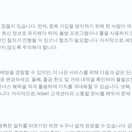
점들이 있습니다. 먼저, 중복 가입을 방지하기 위해 한 사람이 여
 최신 정보로 유지해야 하며, 불법 프로그램이나 툴을 사용하지 
인 절차가 진행될 수 있으니 협조가 필요합니다. 마지막으로, 베
하지 않도록 주의해야 합니다.
팅을 경험할 수 있지만, 더 나은 서비스를 위해 다음과 같은 단계
 변경하세요. 둘째, 출금 한도 및 거래 내역을 확인하여 불필요
보너스 혜택을 적극 활용하여 가치를 극대화할 수 있습니다. 넷째
다. 마지막으로, 1xbet 고객센터와 소통할 준비를 해두어 문제
 명확한 절차를 따르기만 하면 누구나 쉽게 완료할 수 있습니다.