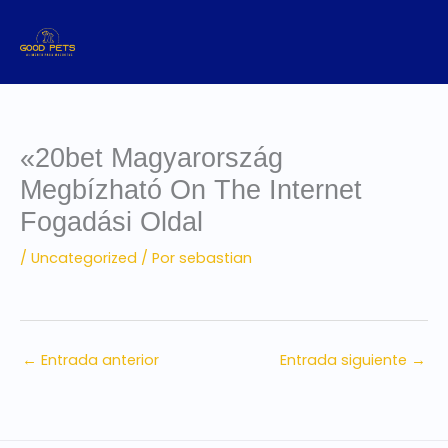
Ir
al
contenido
«20bet Magyarország
Megbízható On The Internet
Fogadási Oldal
/
Uncategorized
/ Por
sebastian
←
Entrada anterior
Entrada siguiente
→