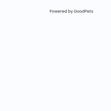
Powered by GoodPets