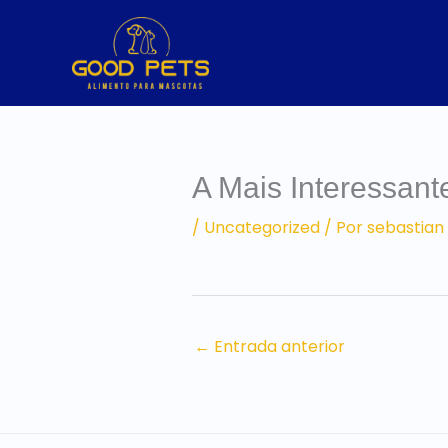
Ir
al
contenido
A Mais Interessant
/
Uncategorized
/ Por
sebastian
←
Entrada anterior