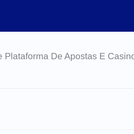
e Plataforma De Apostas E Casin