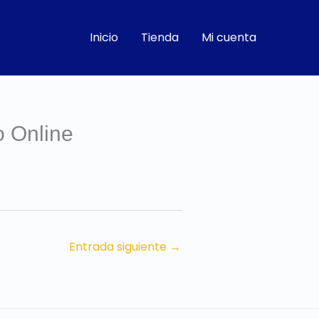
Inicio
Tienda
Mi cuenta
o Online
Entrada siguiente
→