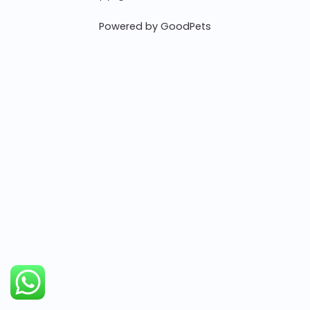
Powered by GoodPets