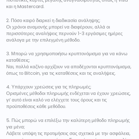
πιστωτικές κάρτες μεγάλης αναγνωσιμότητας όπως η Visa
και η Mastercard.
2. Πόσο καιρό διαρκεί η διαδικασία ανάληψης;
Οι χρόνοι αναμονής μπορεί να διαφέρουν, αλλά οι
περισσότερες αναλήψεις περνούν 1-3 εργάσιμες ημέρες
ανάλογα με την επιλεγμένη μέθοδο.
3. Μπορώ να χρησιμοποιήσω κρυπτονόμισμα για να κάνω
καταθέσεις;
Ναι, πολλά καζίνο αρχίζουν να αποδέχονται κρυπτονόμισμα,
όπως το Bitcoin, για τις καταθέσεις και τις αναλήψεις.
4. Υπάρχουν χρεώσεις για τις πληρωμές;
Ορισμένες μέθοδοι πληρωμής ενδέχεται να έχουν χρεώσεις,
γι’ αυτό είναι καλό να ελέγχετε τους όρους και τις
προϋποθέσεις κάθε μεθόδου.
5. Πώς μπορώ να επιλέξω την καλύτερη μέθοδο πληρωμής
για μένα;
Λάβετε υπόψη τις προτιμήσεις σας σχετικά με την ασφάλεια,