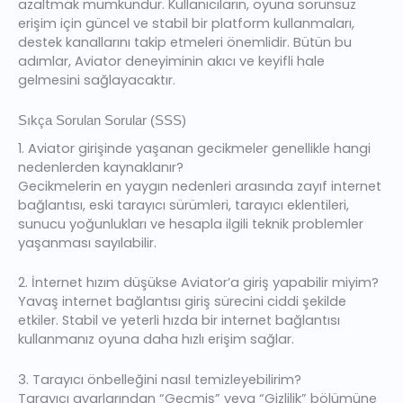
azaltmak mümkündür. Kullanıcıların, oyuna sorunsuz
erişim için güncel ve stabil bir platform kullanmaları,
destek kanallarını takip etmeleri önemlidir. Bütün bu
adımlar, Aviator deneyiminin akıcı ve keyifli hale
gelmesini sağlayacaktır.
Sıkça Sorulan Sorular (SSS)
1. Aviator girişinde yaşanan gecikmeler genellikle hangi
nedenlerden kaynaklanır?
Gecikmelerin en yaygın nedenleri arasında zayıf internet
bağlantısı, eski tarayıcı sürümleri, tarayıcı eklentileri,
sunucu yoğunlukları ve hesapla ilgili teknik problemler
yaşanması sayılabilir.
2. İnternet hızım düşükse Aviator’a giriş yapabilir miyim?
Yavaş internet bağlantısı giriş sürecini ciddi şekilde
etkiler. Stabil ve yeterli hızda bir internet bağlantısı
kullanmanız oyuna daha hızlı erişim sağlar.
3. Tarayıcı önbelleğini nasıl temizleyebilirim?
Tarayıcı ayarlarından “Geçmiş” veya “Gizlilik” bölümüne