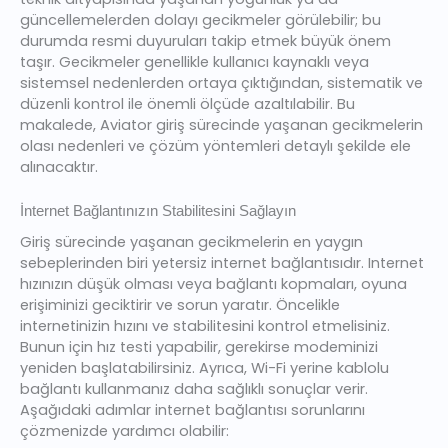
güncellemelerden dolayı gecikmeler görülebilir; bu
durumda resmi duyuruları takip etmek büyük önem
taşır. Gecikmeler genellikle kullanıcı kaynaklı veya
sistemsel nedenlerden ortaya çıktığından, sistematik ve
düzenli kontrol ile önemli ölçüde azaltılabilir. Bu
makalede, Aviator giriş sürecinde yaşanan gecikmelerin
olası nedenleri ve çözüm yöntemleri detaylı şekilde ele
alınacaktır.
İnternet Bağlantınızın Stabilitesini Sağlayın
Giriş sürecinde yaşanan gecikmelerin en yaygın
sebeplerinden biri yetersiz internet bağlantısıdır. Internet
hızınızın düşük olması veya bağlantı kopmaları, oyuna
erişiminizi geciktirir ve sorun yaratır. Öncelikle
internetinizin hızını ve stabilitesini kontrol etmelisiniz.
Bunun için hız testi yapabilir, gerekirse modeminizi
yeniden başlatabilirsiniz. Ayrıca, Wi-Fi yerine kablolu
bağlantı kullanmanız daha sağlıklı sonuçlar verir.
Aşağıdaki adımlar internet bağlantısı sorunlarını
çözmenizde yardımcı olabilir: