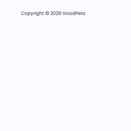
Copyright © 2026 GoodPets