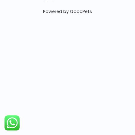
Powered by GoodPets