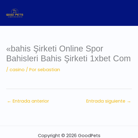
Ir
al
contenido
«bahis Şirketi Online Spor
Bahisleri Bahis Şirketi 1xbet Com
/
casino
/ Por
sebastian
←
Entrada anterior
Entrada siguiente
→
Copyright © 2026 GoodPets