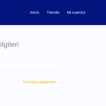
Inicio
Tienda
Mi cuenta
gileri
Entrada siguiente
→