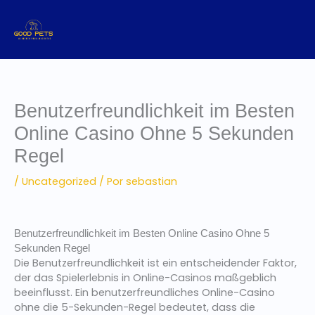
Ir
al
contenido
Benutzerfreundlichkeit im Besten
Online Casino Ohne 5 Sekunden
Regel
/
Uncategorized
/ Por
sebastian
Benutzerfreundlichkeit im Besten Online Casino Ohne 5
Sekunden Regel
Die Benutzerfreundlichkeit ist ein entscheidender Faktor,
der das Spielerlebnis in Online-Casinos maßgeblich
beeinflusst. Ein benutzerfreundliches Online-Casino
ohne die 5-Sekunden-Regel bedeutet, dass die