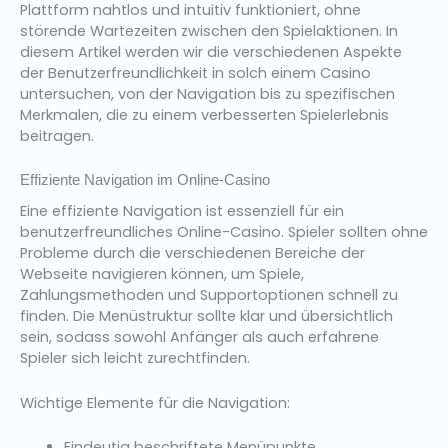
Plattform nahtlos und intuitiv funktioniert, ohne
störende Wartezeiten zwischen den Spielaktionen. In
diesem Artikel werden wir die verschiedenen Aspekte
der Benutzerfreundlichkeit in solch einem Casino
untersuchen, von der Navigation bis zu spezifischen
Merkmalen, die zu einem verbesserten Spielerlebnis
beitragen.
Effiziente Navigation im Online-Casino
Eine effiziente Navigation ist essenziell für ein
benutzerfreundliches Online-Casino. Spieler sollten ohne
Probleme durch die verschiedenen Bereiche der
Webseite navigieren können, um Spiele,
Zahlungsmethoden und Supportoptionen schnell zu
finden. Die Menüstruktur sollte klar und übersichtlich
sein, sodass sowohl Anfänger als auch erfahrene
Spieler sich leicht zurechtfinden.
Wichtige Elemente für die Navigation:
Eindeutig beschriftete Menüpunkte