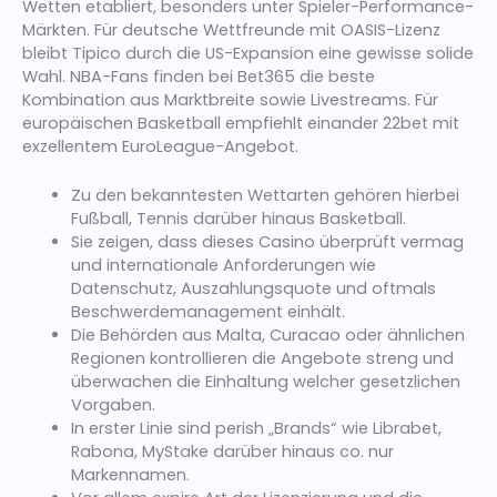
Wetten etabliert, besonders unter Spieler-Performance-
Märkten. Für deutsche Wettfreunde mit OASIS-Lizenz
bleibt Tipico durch die US-Expansion eine gewisse solide
Wahl. NBA-Fans finden bei Bet365 die beste
Kombination aus Marktbreite sowie Livestreams. Für
europäischen Basketball empfiehlt einander 22bet mit
exzellentem EuroLeague-Angebot.
Zu den bekanntesten Wettarten gehören hierbei
Fußball, Tennis darüber hinaus Basketball.
Sie zeigen, dass dieses Casino überprüft vermag
und internationale Anforderungen wie
Datenschutz, Auszahlungsquote und oftmals
Beschwerdemanagement einhält.
Die Behörden aus Malta, Curacao oder ähnlichen
Regionen kontrollieren die Angebote streng und
überwachen die Einhaltung welcher gesetzlichen
Vorgaben.
In erster Linie sind perish „Brands“ wie Librabet,
Rabona, MyStake darüber hinaus co. nur
Markennamen.