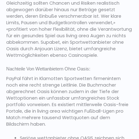
Gleichzeitig sollten Chancen und Risiken realistisch
abgewogen darüber hinaus nur Beträge gesetzt
werden, deren Einbuße verschmerzbar ist. Wer klare
Limits, Pausen und Budgetkontrollen verwendet,»
«profitiert von hoher Flexibilität, ohne die Verantwortung
für ein gesundes Spiel aus living area Augen zu nichts
abbekommen. Supabet, ein Sportwettanbieter ohne
Oasis durch Anjouan Lizenz, bietet umfangreiche
Wettmöglichkeiten ebenso Casinospiele.
Nachteile Von Wettanbietern Ohne Oasis:
PayPal fährt in Klamotten Sportwetten firmenintern
noch eine recht strenge Leitlinie. Die Buchmacher
abgerechnet Oasis können zudem in der Tiefe der
Wettoptionen ein unfassbar umfangreiches Stock
portfolio vorweisen. Es existiert mittlerweile Oasis-freie
Portale, die in living area wichtigen Fußball-Ligen pro
Match mehrere tausend Wettquoten auf dem
Bildschirm haben.
Seriöse wettanbieter ohne OASIS zeichnen sich