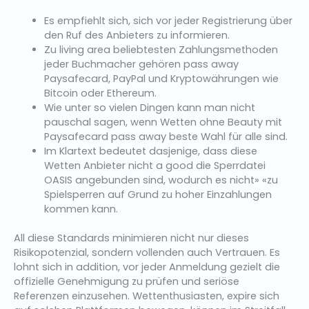
Es empfiehlt sich, sich vor jeder Registrierung über
den Ruf des Anbieters zu informieren.
Zu living area beliebtesten Zahlungsmethoden
jeder Buchmacher gehören pass away
Paysafecard, PayPal und Kryptowährungen wie
Bitcoin oder Ethereum.
Wie unter so vielen Dingen kann man nicht
pauschal sagen, wenn Wetten ohne Beauty mit
Paysafecard pass away beste Wahl für alle sind.
Im Klartext bedeutet dasjenige, dass diese
Wetten Anbieter nicht a good die Sperrdatei
OASIS angebunden sind, wodurch es nicht» «zu
Spielsperren auf Grund zu hoher Einzahlungen
kommen kann.
All diese Standards minimieren nicht nur dieses
Risikopotenzial, sondern vollenden auch Vertrauen. Es
lohnt sich in addition, vor jeder Anmeldung gezielt die
offizielle Genehmigung zu prüfen und seriöse
Referenzen einzusehen. Wettenthusiasten, expire sich