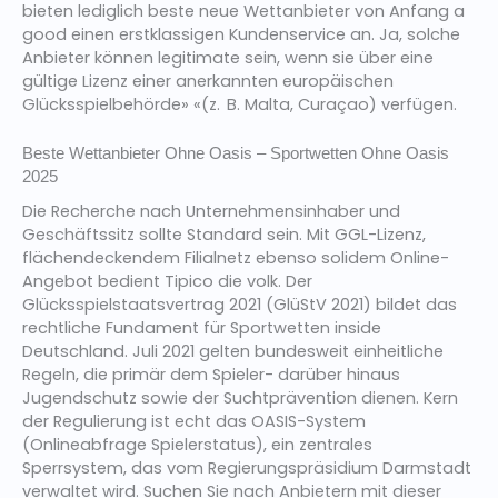
bieten lediglich beste neue Wettanbieter von Anfang a
good einen erstklassigen Kundenservice an. Ja, solche
Anbieter können legitimate sein, wenn sie über eine
gültige Lizenz einer anerkannten europäischen
Glücksspielbehörde» «(z. B. Malta, Curaçao) verfügen.
Beste Wettanbieter Ohne Oasis – Sportwetten Ohne Oasis
2025
Die Recherche nach Unternehmensinhaber und
Geschäftssitz sollte Standard sein. Mit GGL-Lizenz,
flächendeckendem Filialnetz ebenso solidem Online-
Angebot bedient Tipico die volk. Der
Glücksspielstaatsvertrag 2021 (GlüStV 2021) bildet das
rechtliche Fundament für Sportwetten inside
Deutschland. Juli 2021 gelten bundesweit einheitliche
Regeln, die primär dem Spieler- darüber hinaus
Jugendschutz sowie der Suchtprävention dienen. Kern
der Regulierung ist echt das OASIS-System
(Onlineabfrage Spielerstatus), ein zentrales
Sperrsystem, das vom Regierungspräsidium Darmstadt
verwaltet wird. Suchen Sie nach Anbietern mit dieser