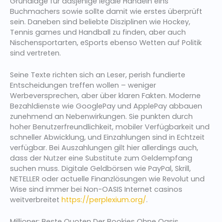
Grundlage für dasjenige legale Handeln eins
Buchmachers sowie sollte damit wie erstes überprüft
sein. Daneben sind beliebte Disziplinen wie Hockey,
Tennis games und Handball zu finden, aber auch
Nischensportarten, eSports ebenso Wetten auf Politik
sind vertreten.
Seine Texte richten sich an Leser, perish fundierte
Entscheidungen treffen wollen – weniger
Werbeversprechen, aber über klaren Fakten. Moderne
Bezahldienste wie GooglePay und ApplePay abbauen
zunehmend an Nebenwirkungen. Sie punkten durch
hoher Benutzerfreundlichkeit, mobiler Verfügbarkeit und
schneller Abwicklung, und Einzahlungen sind in Echtzeit
verfügbar. Bei Auszahlungen gilt hier allerdings auch,
dass der Nutzer eine Substitute zum Geldempfang
suchen muss. Digitale Geldbörsen wie PayPal, Skrill,
NETELLER oder actuelle Finanzlösungen wie Revolut und
Wise sind immer bei Non-OASIS Internet casinos
weitverbreitet
https://perplexium.org/
.
Millioner: Beste Quoten Der Bookies Ohne Oasis