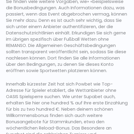
Sie finden viele weitere Vorgaben, wie» «beispielsweise
die Bonusbedingungen. Auch Informationen dazu, was
passiert, wenn das Event abgebrochen vermag, können
Sie mehr dazu. Denn es ist auch sehr wichtig, dass Sie
sich unter einem Anbieter authentifizieren, der die
Datenschutzrichtlinien einhält. Erkundigen Sie sich gerne
im übrigen spezifisch über Fußball Wetten ohne
REMANSO. Die Allgemeinen Geschäftsbedingungen
sollten transparent veröffentlicht sein, sodass Sie diese
nachlesen können. Dort finden Sie alle Informationen
über den Bedingungen, zu denen Sie dieses Konto
eröffnen sowie Sportwetten platzieren können.
Innerhalb kürzester Zeit hat sich Powbet wie Top-
Adresse für Spieler etabliert, die Wettanbieter ohne
OASIS Spielsperre suchen. Wie unter Supabet auch,
erhalten Sie hier one hundred % auf Ihre erste Einzahlung
für bis zu two hundred €. Neben deinem schönen
Willkommensbonus finden sich auch weitere
Bonusangebote für Stammkunden, etwa den
wöchentlichen Reload-Bonus. Das Besondere an