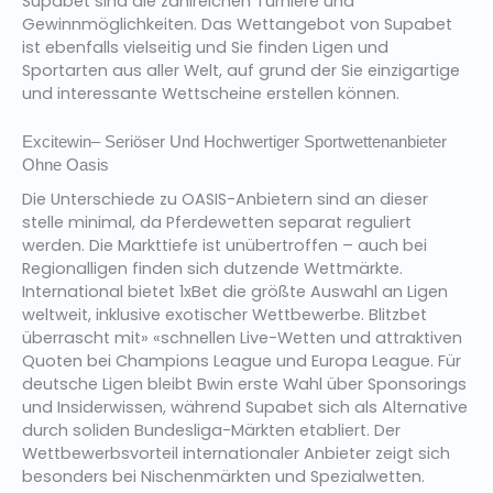
Supabet sind die zahlreichen Turniere und
Gewinnmöglichkeiten. Das Wettangebot von Supabet
ist ebenfalls vielseitig und Sie finden Ligen und
Sportarten aus aller Welt, auf grund der Sie einzigartige
und interessante Wettscheine erstellen können.
Excitewin– Seriöser Und Hochwertiger Sportwettenanbieter
Ohne Oasis
Die Unterschiede zu OASIS-Anbietern sind an dieser
stelle minimal, da Pferdewetten separat reguliert
werden. Die Markttiefe ist unübertroffen – auch bei
Regionalligen finden sich dutzende Wettmärkte.
International bietet 1xBet die größte Auswahl an Ligen
weltweit, inklusive exotischer Wettbewerbe. Blitzbet
überrascht mit» «schnellen Live-Wetten und attraktiven
Quoten bei Champions League und Europa League. Für
deutsche Ligen bleibt Bwin erste Wahl über Sponsorings
und Insiderwissen, während Supabet sich als Alternative
durch soliden Bundesliga-Märkten etabliert. Der
Wettbewerbsvorteil internationaler Anbieter zeigt sich
besonders bei Nischenmärkten und Spezialwetten.