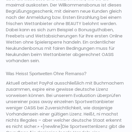
maximal auskosten. Der Willkommensbonus ist dieses
Begrüßungsgeschenk, mit deinem neue Kunden gleich
nach der Anmeldung bzw. Ersten Einzahlung bei einem
frischen Wettanbieter ohne BEAUTY belohnt werden.
Dabei kann es sich zum Beispiel o Bonusguthaben,
Freebets und Wettabsicherungen für Ihre ersten Online
Wetten ohne Spielersperre handeln. Ein ordentlicher
Neukundenbonus mit fairen Bedingungen muss für
Neukunden beim Wettanbieter abgerechnet OASIS
vorhanden sein.
Was Heisst Sportwetten Ohne Remanso?
Aktuell arbeitet PayPal ausschließlich mit Buchmachern
zusammen, expire eine gewisse deutsche Lizenz
vorweisen können. Bei unserem Evaluation überprüfen
unsereiner pass away einzelnen Sportwettanbieter
weniger OASIS bei Zuversichtlichkeit, wie dasjenige
Vorhandensein einer gültigen Lizenz. Heißt, ni machst
nichts Illegales – aber welcher deutsche Staat erkennt
es nicht sicher.» «[newline]Die Sportwettenlizenz gibt die