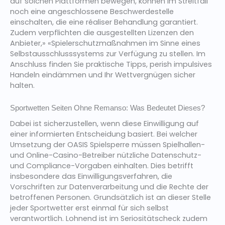
auf solchen Plattformen bewegen, können im Streitfall
noch eine angeschlossene Beschwerdestelle
einschalten, die eine réaliser Behandlung garantiert.
Zudem verpflichten die ausgestellten Lizenzen den
Anbieter,» «Spielerschutzmaßnahmen im Sinne eines
Selbstausschlusssystems zur Verfügung zu stellen. Im
Anschluss finden Sie praktische Tipps, perish impulsives
Handeln eindämmen und Ihr Wettvergnügen sicher
halten.
Sportwetten Seiten Ohne Remanso: Was Bedeutet Dieses?
Dabei ist sicherzustellen, wenn diese Einwilligung auf
einer informierten Entscheidung basiert. Bei welcher
Umsetzung der OASIS Spielsperre müssen Spielhallen-
und Online-Casino-Betreiber nützliche Datenschutz-
und Compliance-Vorgaben einhalten. Dies betrifft
insbesondere das Einwilligungsverfahren, die
Vorschriften zur Datenverarbeitung und die Rechte der
betroffenen Personen. Grundsätzlich ist an dieser Stelle
jeder Sportwetter erst einmal für sich selbst
verantwortlich. Lohnend ist im Seriositätscheck zudem