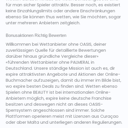
für man sicher Spieler attraktiv. Besser noch, es existiert
keine Einzahlungslimits oder andere Einschränkungen
ebenso Sie können thus wetten, wie Sie möchten, sogar
unter mehreren Anbietern zeitgleich.
Bonusaktionen Richtig Bewerten
Willkommen bei Wettanbieter ohne OASIS, deiner
zuverlässigen Quelle für detaillierte Bewertungen
darüber hinaus gründliche Vergleiche dieser»
«führenden Wettanbieter ohne PALMERAL in
Deutschland. Unsere ständige Mission ist auch es, dir
expire attraktivsten Angebote und Aktionen der Online-
Buchmacher aufzuzeigen, damit du immer im Bilde bist,
wo expire besten Deals zu finden sind. Wetten ebenso
Spielen ohne BEAUTY ist bei internationalen Online-
Anbietern möglich, expire keine deutsche Franchise
besitzen und deswegen nicht an dieses OASIS-
Sperrsystem angeschlossen sind immer. Solche
Plattformen operieren meist mit Lizenzen aus Curaçao
oder aber Malta und unterliegen anderen Regulierungen.