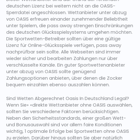
deutschen Lizenz bei weitem nicht an die OASIS-
Sperrdatei angeschlossen. Wettanbieter unter abzug
von OASIS erfreuen einander zunehmender Beliebtheit
unter Spielern, die pass away strengen Einschränkungen
des deutschen Glücksspielsystems umgehen möchten.
Die Sportwetten-Betreiber sollten über eine gültige
Lizenz für Online-Glücksspiele verfügen, pass away
nachprüfbar sein sollte. Alle Webseiten sind immer
wieder sicher und bearbeiten Zahlungen nur über
verschlüsselte Kanäle. Ein guter Sportwettenanbieter
unter abzug von OASIS sollte genügend
Zahlungsoptionen anbieten, über denen die Zocker
bequem einzahlen ebenso auszahlen können.
Sind Wetten Abgerechnet Oasis In Deutschland Legal?
Wenn Sie» «direkte Wettanbieter ohne OASIS auswählen,
sollten Sie verschiedene Faktoren berücksichtigen.
Neben den Sicherheitsstandards, einer großen Wett-
und Bonusauswahl sind vor allem faire Konditionen
wichtig, 1 optimale Erfolge bei Sportwetten ohne OASIS
zu erzielen. Darüber hinaus sollten Sie aber natürlich