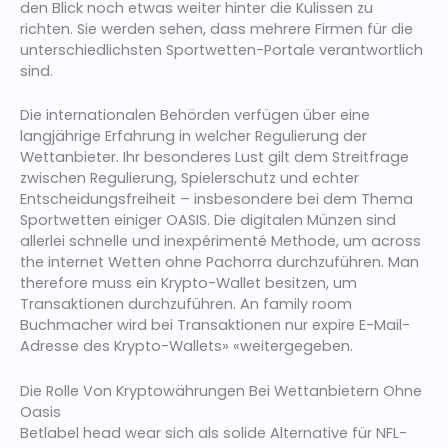
den Blick noch etwas weiter hinter die Kulissen zu
richten. Sie werden sehen, dass mehrere Firmen für die
unterschiedlichsten Sportwetten-Portale verantwortlich
sind.
Die internationalen Behörden verfügen über eine
langjährige Erfahrung in welcher Regulierung der
Wettanbieter. Ihr besonderes Lust gilt dem Streitfrage
zwischen Regulierung, Spielerschutz und echter
Entscheidungsfreiheit – insbesondere bei dem Thema
Sportwetten einiger OASIS. Die digitalen Münzen sind
allerlei schnelle und inexpérimenté Methode, um across
the internet Wetten ohne Pachorra durchzuführen. Man
therefore muss ein Krypto-Wallet besitzen, um
Transaktionen durchzuführen. An family room
Buchmacher wird bei Transaktionen nur expire E-Mail-
Adresse des Krypto-Wallets» «weitergegeben.
Die Rolle Von Kryptowährungen Bei Wettanbietern Ohne
Oasis
Betlabel head wear sich als solide Alternative für NFL-