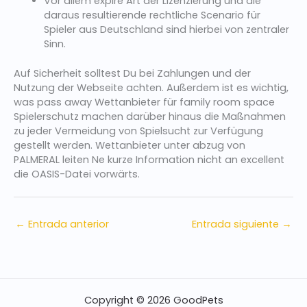
Vor allem expire Art der Lizenzierung und die
daraus resultierende rechtliche Scenario für
Spieler aus Deutschland sind hierbei von zentraler
Sinn.
Auf Sicherheit solltest Du bei Zahlungen und der
Nutzung der Webseite achten. Außerdem ist es wichtig,
was pass away Wettanbieter für family room space
Spielerschutz machen darüber hinaus die Maßnahmen
zu jeder Vermeidung von Spielsucht zur Verfügung
gestellt werden. Wettanbieter unter abzug von
PALMERAL leiten Ne kurze Information nicht an excellent
die OASIS-Datei vorwärts.
←
Entrada anterior
Entrada siguiente
→
Copyright © 2026 GoodPets