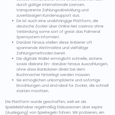
durch gültige internationale Lizenzen,
transparente Zahlungsabwicklung und
zuverlässigen Kundensupport aus.
De ist auch eine unabhängige Plattform, die
deutsche Zocker über Online Net casinos ohne
Verbindung some sort of great das Palmeral
Sperrsystem informiert.
Darüber hinaus stellen diese Anbieter oft
spannende Wettmärkte und vielfältige
Zahlungsmethoden bereit.
Die digitale Wallet ermöglicht schnelle, sichere
sowie diskrete Ein- darüber hinaus Auszahlungen,
ohne dass Bankdaten direkt bei dem
Buchmacher hinterlegt werden müssen.
Sie ermöglichen unkomplizierte und sofortige
Einzahlungen und sind ideal für Zocker, die schnell
starten möchten.
Die Plattform wurde geschaffen, weil wir als
Spieleliebhaber regelmäßig Diskussionen über expire
(Auslegung) von Spielregeln führen. Wir probieren, ein