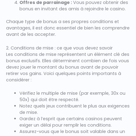
Offres de parrainage :
Vous pouvez obtenir des
bonus en invitant des amis à rejoindre le casino.
Chaque type de bonus a ses propres conditions et
avantages, il est donc essentiel de bien les comprendre
avant de les accepter.
2. Conditions de mise : ce que vous devez savoir
Les conditions de mise représentent un élément clé des
bonus exclusifs. Elles déterminent combien de fois vous
devez jouer le montant du bonus avant de pouvoir
retirer vos gains. Voici quelques points importants à
considérer :
Vérifiez le multiple de mise (par exemple, 30x ou
50x) qui doit être respecté.
Notez quels jeux contribuent le plus aux exigences
de mise.
Gardez à l’esprit que certains casinos peuvent
exiger un délai pour remplir les conditions.
Assurez-vous que le bonus soit valable dans un