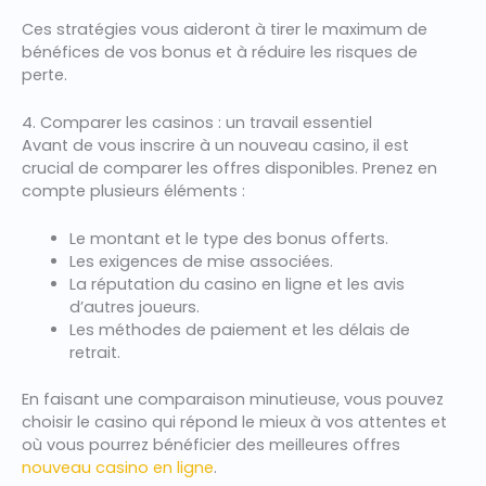
Ces stratégies vous aideront à tirer le maximum de
bénéfices de vos bonus et à réduire les risques de
perte.
4. Comparer les casinos : un travail essentiel
Avant de vous inscrire à un nouveau casino, il est
crucial de comparer les offres disponibles. Prenez en
compte plusieurs éléments :
Le montant et le type des bonus offerts.
Les exigences de mise associées.
La réputation du casino en ligne et les avis
d’autres joueurs.
Les méthodes de paiement et les délais de
retrait.
En faisant une comparaison minutieuse, vous pouvez
choisir le casino qui répond le mieux à vos attentes et
où vous pourrez bénéficier des meilleures offres
nouveau casino en ligne
.