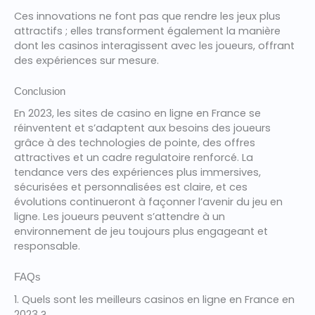
Ces innovations ne font pas que rendre les jeux plus
attractifs ; elles transforment également la manière
dont les casinos interagissent avec les joueurs, offrant
des expériences sur mesure.
Conclusion
En 2023, les sites de casino en ligne en France se
réinventent et s’adaptent aux besoins des joueurs
grâce à des technologies de pointe, des offres
attractives et un cadre regulatoire renforcé. La
tendance vers des expériences plus immersives,
sécurisées et personnalisées est claire, et ces
évolutions continueront à façonner l’avenir du jeu en
ligne. Les joueurs peuvent s’attendre à un
environnement de jeu toujours plus engageant et
responsable.
FAQs
1. Quels sont les meilleurs casinos en ligne en France en
2023 ?