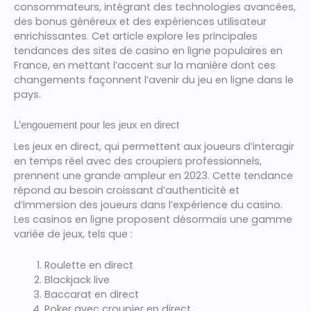
consommateurs, intégrant des technologies avancées,
des bonus généreux et des expériences utilisateur
enrichissantes. Cet article explore les principales
tendances des sites de casino en ligne populaires en
France, en mettant l’accent sur la manière dont ces
changements façonnent l’avenir du jeu en ligne dans le
pays.
L’engouement pour les jeux en direct
Les jeux en direct, qui permettent aux joueurs d’interagir
en temps réel avec des croupiers professionnels,
prennent une grande ampleur en 2023. Cette tendance
répond au besoin croissant d’authenticité et
d’immersion des joueurs dans l’expérience du casino.
Les casinos en ligne proposent désormais une gamme
variée de jeux, tels que :
Roulette en direct
Blackjack live
Baccarat en direct
Poker avec croupier en direct