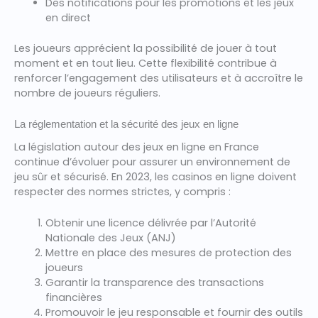
Des notifications pour les promotions et les jeux
en direct
Les joueurs apprécient la possibilité de jouer à tout
moment et en tout lieu. Cette flexibilité contribue à
renforcer l’engagement des utilisateurs et à accroître le
nombre de joueurs réguliers.
La réglementation et la sécurité des jeux en ligne
La législation autour des jeux en ligne en France
continue d’évoluer pour assurer un environnement de
jeu sûr et sécurisé. En 2023, les casinos en ligne doivent
respecter des normes strictes, y compris :
Obtenir une licence délivrée par l’Autorité
Nationale des Jeux (ANJ)
Mettre en place des mesures de protection des
joueurs
Garantir la transparence des transactions
financières
Promouvoir le jeu responsable et fournir des outils