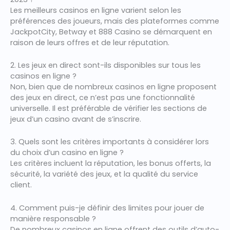
Les meilleurs casinos en ligne varient selon les
préférences des joueurs, mais des plateformes comme
JackpotCity, Betway et 888 Casino se démarquent en
raison de leurs offres et de leur réputation.
2. Les jeux en direct sont-ils disponibles sur tous les
casinos en ligne ?
Non, bien que de nombreux casinos en ligne proposent
des jeux en direct, ce n’est pas une fonctionnalité
universelle. Il est préférable de vérifier les sections de
jeux d’un casino avant de s’inscrire.
3. Quels sont les critères importants à considérer lors
du choix d’un casino en ligne ?
Les critères incluent la réputation, les bonus offerts, la
sécurité, la variété des jeux, et la qualité du service
client.
4. Comment puis-je définir des limites pour jouer de
manière responsable ?
De nombreux casinos en ligne offrent des outils d’auto-