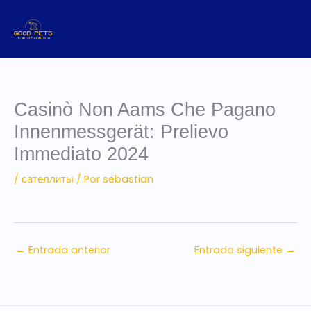
Ir
al
contenido
Casinò Non Aams Che Pagano
Innenmessgerät: Prelievo
Immediato 2024
/
сателлиты
/ Por
sebastian
←
Entrada anterior
Entrada siguiente
→