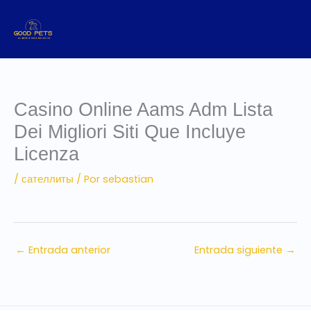
Ir
al
contenido
Casino Online Aams Adm Lista
Dei Migliori Siti Que Incluye
Licenza
/
сателлиты
/ Por
sebastian
←
Entrada anterior
Entrada siguiente
→