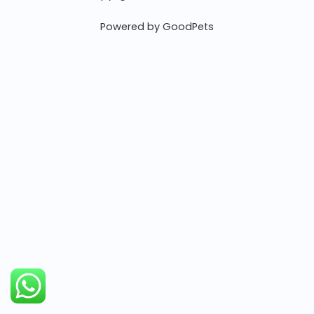
Powered by GoodPets