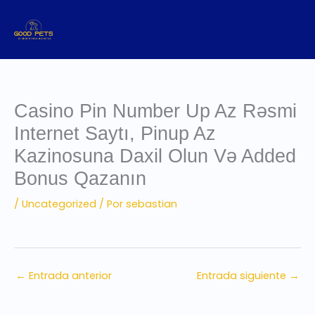
Ir
al
contenido
Casino Pin Number Up Az Rəsmi
Internet Saytı, Pinup Az
Kazinosuna Daxil Olun Və Added
Bonus Qazanın
/
Uncategorized
/ Por
sebastian
←
Entrada anterior
Entrada siguiente
→