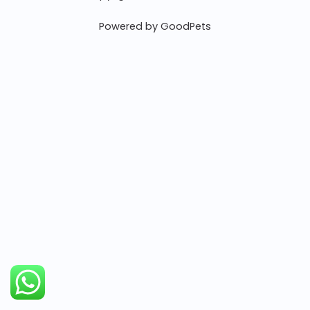
Powered by GoodPets