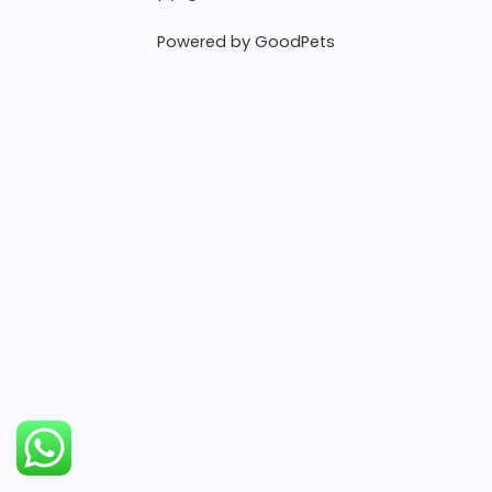
Powered by GoodPets