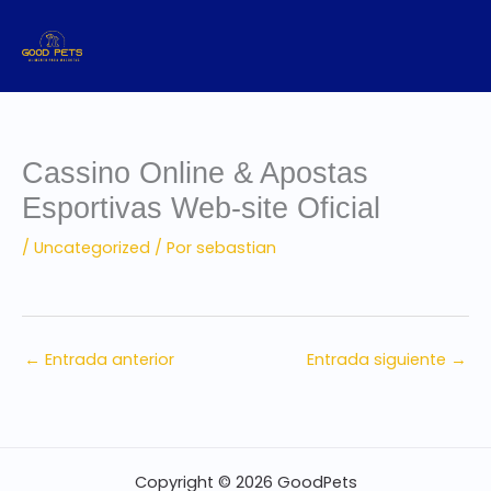
Ir
al
contenido
Cassino Online & Apostas
Esportivas Web-site Oficial
/
Uncategorized
/ Por
sebastian
←
Entrada anterior
Entrada siguiente
→
Copyright © 2026 GoodPets