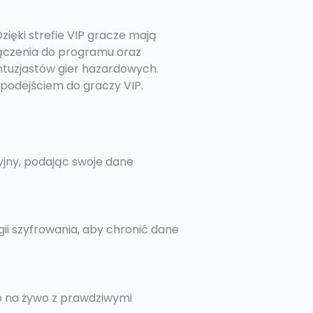
zięki strefie VIP gracze mają
łączenia do programu oraz
entuzjastów gier hazardowych.
 podejściem do graczy VIP.
yjny, podając swoje dane
ii szyfrowania, aby chronić dane
no na żywo z prawdziwymi