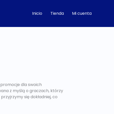
Inicio
Tienda
Mi cuenta
e promocje dla swoich
wana z myślą o graczach, którzy
rzyjrzymy się dokładniej, co