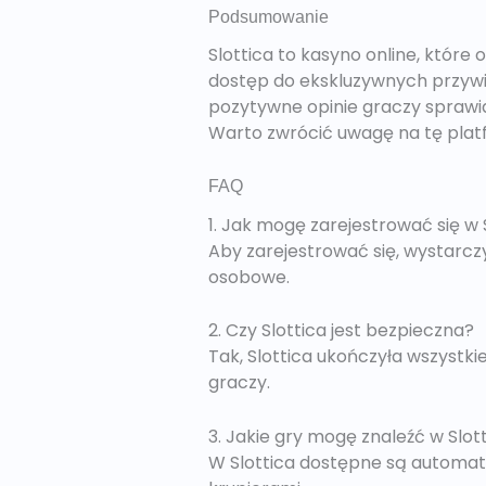
Podsumowanie
Slottica to kasyno online, które 
dostęp do ekskluzywnych przywil
pozytywne opinie graczy sprawiaj
Warto zwrócić uwagę na tę platf
FAQ
1. Jak mogę zarejestrować się w 
Aby zarejestrować się, wystarczy
osobowe.
2. Czy Slottica jest bezpieczna?
Tak, Slottica ukończyła wszystki
graczy.
3. Jakie gry mogę znaleźć w Slot
W Slottica dostępne są automaty