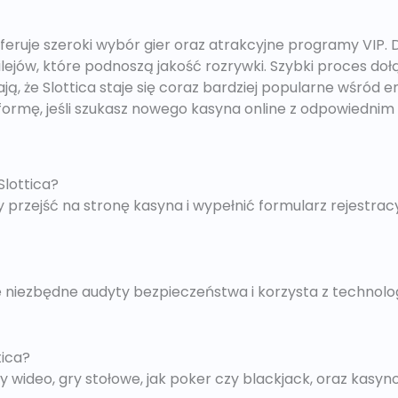
oferuje szeroki wybór gier oraz atrakcyjne programy VIP. D
ejów, które podnoszą jakość rozrywki. Szybki proces do
ą, że Slottica staje się coraz bardziej popularne wśród 
ormę, jeśli szukasz nowego kasyna online z odpowiednim
Slottica?
 przejść na stronę kasyna i wypełnić formularz rejestrac
e niezbędne audyty bezpieczeństwa i korzysta z technolog
tica?
 wideo, gry stołowe, jak poker czy blackjack, oraz kasy