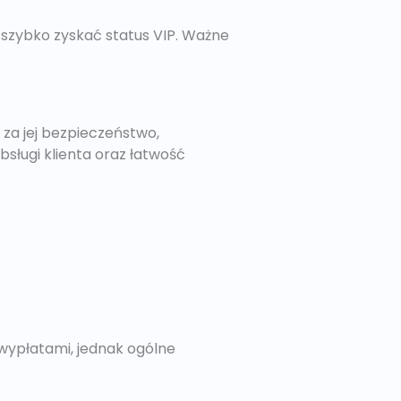
 szybko zyskać status VIP. Ważne
za jej bezpieczeństwo,
sługi klienta oraz łatwość
wypłatami, jednak ogólne