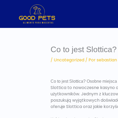
Ir
al
contenido
Co to jest Slottic
/
Uncategorized
/ Por
sebastian
Co to jest Slottica? Osobne miejsca
Slottica to nowoczesne kasyno on
użytkowników. Jednym z kluczowy
poszukują wyjątkowych doświadcz
oferuje Slottica oraz jakie korzyś