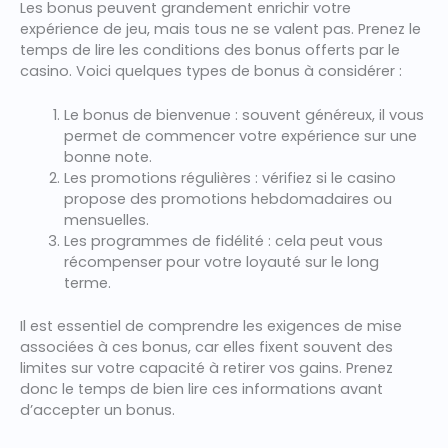
Les bonus peuvent grandement enrichir votre
expérience de jeu, mais tous ne se valent pas. Prenez le
temps de lire les conditions des bonus offerts par le
casino. Voici quelques types de bonus à considérer :
Le bonus de bienvenue : souvent généreux, il vous
permet de commencer votre expérience sur une
bonne note.
Les promotions régulières : vérifiez si le casino
propose des promotions hebdomadaires ou
mensuelles.
Les programmes de fidélité : cela peut vous
récompenser pour votre loyauté sur le long
terme.
Il est essentiel de comprendre les exigences de mise
associées à ces bonus, car elles fixent souvent des
limites sur votre capacité à retirer vos gains. Prenez
donc le temps de bien lire ces informations avant
d’accepter un bonus.