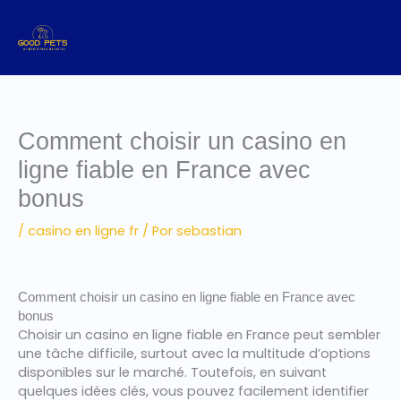
Ir
al
contenido
Comment choisir un casino en
ligne fiable en France avec
bonus
/
casino en ligne fr
/ Por
sebastian
Comment choisir un casino en ligne fiable en France avec
bonus
Choisir un casino en ligne fiable en France peut sembler
une tâche difficile, surtout avec la multitude d’options
disponibles sur le marché. Toutefois, en suivant
quelques idées clés, vous pouvez facilement identifier