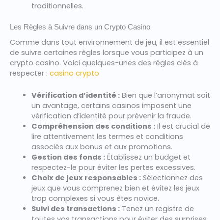
traditionnelles.
Les Règles à Suivre dans un Crypto Casino
Comme dans tout environnement de jeu, il est essentiel
de suivre certaines règles lorsque vous participez à un
crypto casino. Voici quelques-unes des règles clés à
respecter :
casino crypto
Vérification d’identité :
Bien que l’anonymat soit
un avantage, certains casinos imposent une
vérification d’identité pour prévenir la fraude.
Compréhension des conditions :
Il est crucial de
lire attentivement les termes et conditions
associés aux bonus et aux promotions.
Gestion des fonds :
Établissez un budget et
respectez-le pour éviter les pertes excessives.
Choix de jeux responsables :
Sélectionnez des
jeux que vous comprenez bien et évitez les jeux
trop complexes si vous êtes novice.
Suivi des transactions :
Tenez un registre de
toutes vos transactions pour éviter des surprises