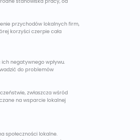
norodne stanowiska pracy, od
zenie przychodów lokalnych firm,
órej korzyści czerpie cała
ć ich negatywnego wpływu.
rowadzić do problemów
czeństwie, zwłaszcza wśród
zane na wsparcie lokalnej
a społeczności lokalne.