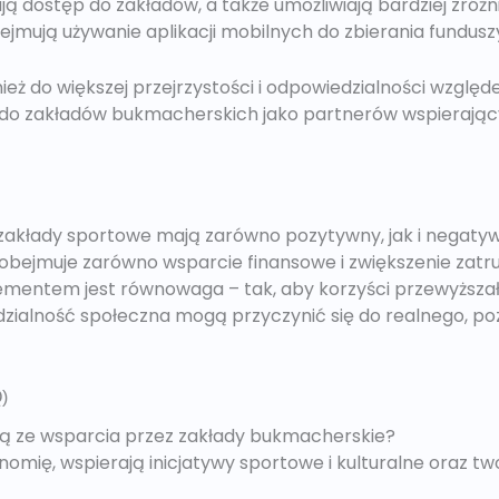
ą dostęp do zakładów, a także umożliwiają bardziej zró
bejmują używanie aplikacji mobilnych do zbierania fundus
ież do większej przejrzystości i odpowiedzialności względ
do zakładów bukmacherskich jako partnerów wspierając
akłady sportowe mają zarówno pozytywny, jak i negaty
i obejmuje zarówno wsparcie finansowe i zwiększenie zatru
mentem jest równowaga – tak, aby korzyści przewyższały
dzialność społeczna mogą przyczynić się do realnego, p
)
ją ze wsparcia przez zakłady bukmacherskie?
omię, wspierają inicjatywy sportowe i kulturalne oraz t