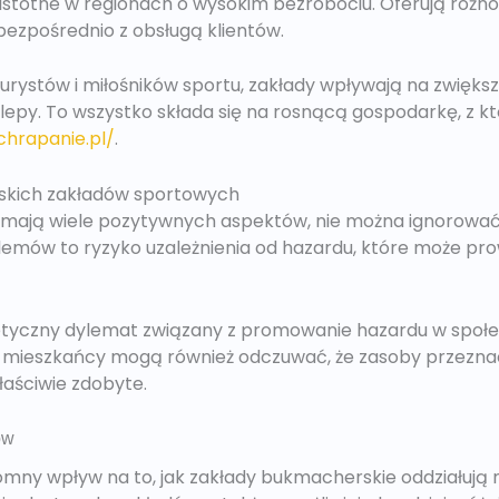
ie istotne w regionach o wysokim bezrobociu. Oferują róż
ezpośrednio z obsługą klientów.
urystów i miłośników sportu, zakłady wpływają na zwięks
sklepy. To wszystko składa się na rosnącą gospodarkę, z kt
chrapanie.pl/
.
kich zakładów sportowych
 mają wiele pozytywnych aspektów, nie można ignorowa
lemów to ryzyko uzależnienia od hazardu, które może p
etyczny dylemat związany z promowanie hazardu w społe
 mieszkańcy mogą również odczuwać, że zasoby przeznac
łaściwie zdobyte.
ów
mny wpływ na to, jak zakłady bukmacherskie oddziałują n