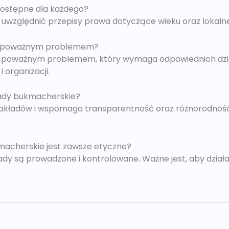
dostępne dla każdego?
y uwzględnić przepisy prawa dotyczące wieku oraz lokaln
est poważnym problemem?
est poważnym problemem, który wymaga odpowiednich dz
 organizacji.
łady bukmacherskie?
zakładów i wspomaga transparentność oraz różnorodnoś
macherskie jest zawsze etyczne?
łady są prowadzone i kontrolowane. Ważne jest, aby dział