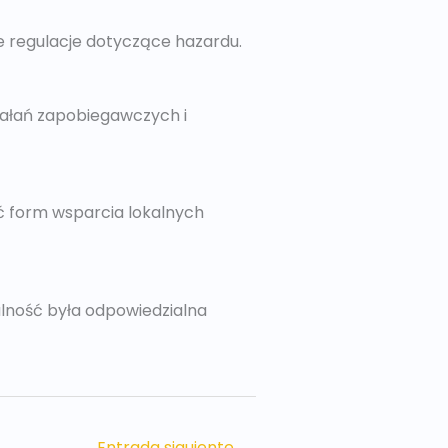
e regulacje dotyczące hazardu.
iałań zapobiegawczych i
ć form wsparcia lokalnych
alność była odpowiedzialna
Entrada siguiente
→