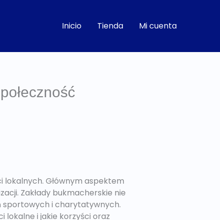
Inicio
Tienda
Mi cuenta
Społeczność
ci lokalnych. Głównym aspektem
izacji. Zakłady bukmacherskie nie
eń sportowych i charytatywnych.
lokalne i jakie korzyści oraz