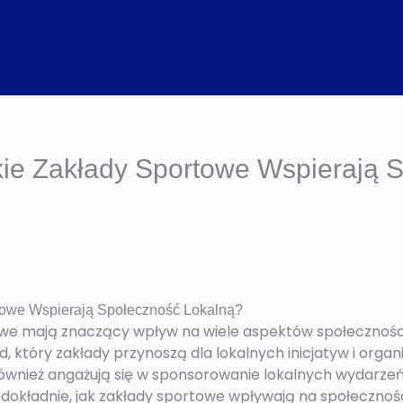
e Zakłady Sportowe Wspierają 
owe Wspierają Społeczność Lokalną?
we mają znaczący wpływ na wiele aspektów społecznoś
, który zakłady przynoszą dla lokalnych inicjatyw i organ
 również angażują się w sponsorowanie lokalnych wydarz
okładnie, jak zakłady sportowe wpływają na społeczności 