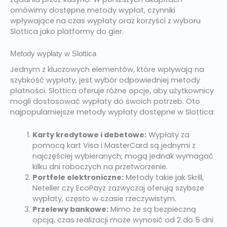
omówimy dostępne metody wypłat, czynniki
wpływające na czas wypłaty oraz korzyści z wyboru
Slottica jako platformy do gier.
Metody wypłaty w Slottica
Jednym z kluczowych elementów, które wpływają na
szybkość wypłaty, jest wybór odpowiedniej metody
płatności. Slottica oferuje różne opcje, aby użytkownicy
mogli dostosować wypłaty do swoich potrzeb. Oto
najpopularniejsze metody wypłaty dostępne w Slottica:
Karty kredytowe i debetowe:
Wypłaty za
pomocą kart Visa i MasterCard są jednymi z
najczęściej wybieranych; mogą jednak wymagać
kilku dni roboczych na przetworzenie.
Portfele elektroniczne:
Metody takie jak Skrill,
Neteller czy EcoPayz zazwyczaj oferują szybsze
wypłaty, często w czasie rzeczywistym.
Przelewy bankowe:
Mimo że są bezpieczną
opcją, czas realizacji może wynosić od 2 do 5 dni