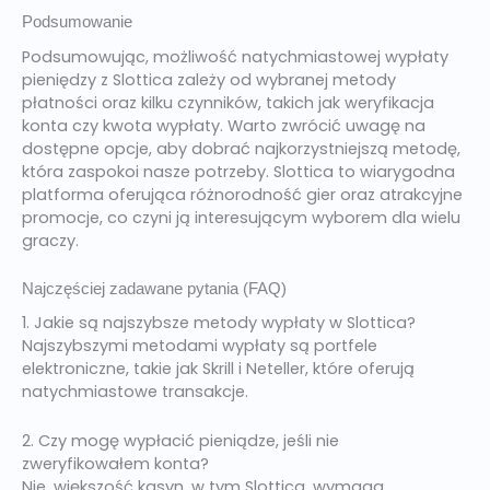
Podsumowanie
Podsumowując, możliwość natychmiastowej wypłaty
pieniędzy z Slottica zależy od wybranej metody
płatności oraz kilku czynników, takich jak weryfikacja
konta czy kwota wypłaty. Warto zwrócić uwagę na
dostępne opcje, aby dobrać najkorzystniejszą metodę,
która zaspokoi nasze potrzeby. Slottica to wiarygodna
platforma oferująca różnorodność gier oraz atrakcyjne
promocje, co czyni ją interesującym wyborem dla wielu
graczy.
Najczęściej zadawane pytania (FAQ)
1. Jakie są najszybsze metody wypłaty w Slottica?
Najszybszymi metodami wypłaty są portfele
elektroniczne, takie jak Skrill i Neteller, które oferują
natychmiastowe transakcje.
2. Czy mogę wypłacić pieniądze, jeśli nie
zweryfikowałem konta?
Nie, większość kasyn, w tym Slottica, wymaga