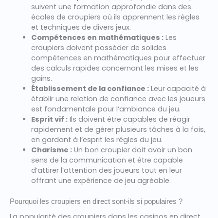
suivent une formation approfondie dans des
écoles de croupiers où ils apprennent les règles
et techniques de divers jeux.
Compétences en mathématiques :
Les
croupiers doivent posséder de solides
compétences en mathématiques pour effectuer
des calculs rapides concernant les mises et les
gains.
Établissement de la confiance :
Leur capacité à
établir une relation de confiance avec les joueurs
est fondamentale pour l’ambiance du jeu.
Esprit vif :
Ils doivent être capables de réagir
rapidement et de gérer plusieurs tâches à la fois,
en gardant à l’esprit les règles du jeu.
Charisme :
Un bon croupier doit avoir un bon
sens de la communication et être capable
d’attirer l’attention des joueurs tout en leur
offrant une expérience de jeu agréable.
Pourquoi les croupiers en direct sont-ils si populaires ?
La popularité des croupiers dans les casinos en direct