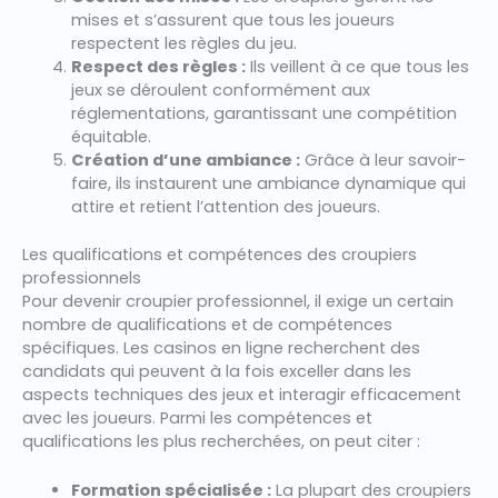
mises et s’assurent que tous les joueurs
respectent les règles du jeu.
Respect des règles :
Ils veillent à ce que tous les
jeux se déroulent conformément aux
réglementations, garantissant une compétition
équitable.
Création d’une ambiance :
Grâce à leur savoir-
faire, ils instaurent une ambiance dynamique qui
attire et retient l’attention des joueurs.
Les qualifications et compétences des croupiers
professionnels
Pour devenir croupier professionnel, il exige un certain
nombre de qualifications et de compétences
spécifiques. Les casinos en ligne recherchent des
candidats qui peuvent à la fois exceller dans les
aspects techniques des jeux et interagir efficacement
avec les joueurs. Parmi les compétences et
qualifications les plus recherchées, on peut citer :
Formation spécialisée :
La plupart des croupiers