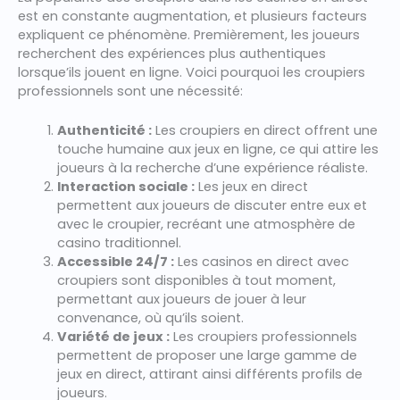
est en constante augmentation, et plusieurs facteurs
expliquent ce phénomène. Premièrement, les joueurs
recherchent des expériences plus authentiques
lorsque’ils jouent en ligne. Voici pourquoi les croupiers
professionnels sont une nécessité:
Authenticité :
Les croupiers en direct offrent une
touche humaine aux jeux en ligne, ce qui attire les
joueurs à la recherche d’une expérience réaliste.
Interaction sociale :
Les jeux en direct
permettent aux joueurs de discuter entre eux et
avec le croupier, recréant une atmosphère de
casino traditionnel.
Accessible 24/7 :
Les casinos en direct avec
croupiers sont disponibles à tout moment,
permettant aux joueurs de jouer à leur
convenance, où qu’ils soient.
Variété de jeux :
Les croupiers professionnels
permettent de proposer une large gamme de
jeux en direct, attirant ainsi différents profils de
joueurs.