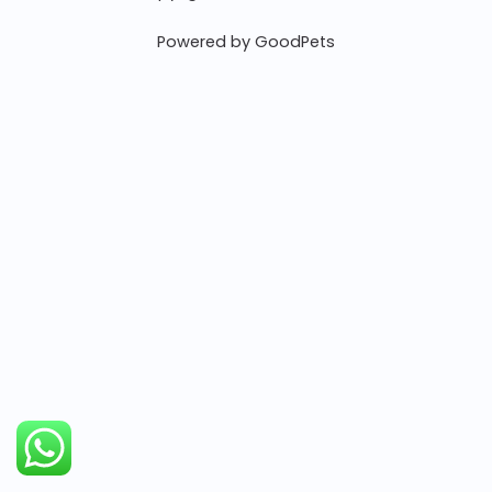
Powered by GoodPets