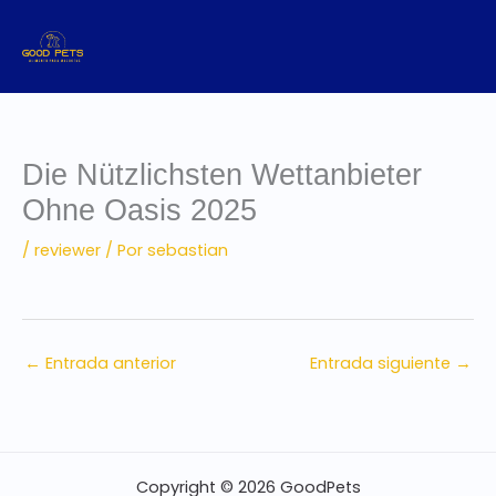
Ir
al
contenido
Die Nützlichsten Wettanbieter
Ohne Oasis 2025
/
reviewer
/ Por
sebastian
←
Entrada anterior
Entrada siguiente
→
Copyright © 2026 GoodPets