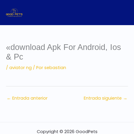
Ir
al
contenido
«download Apk For Android, Ios
& Pc
/
aviator ng
/ Por
sebastian
←
Entrada anterior
Entrada siguiente
→
Copyright © 2026 GoodPets