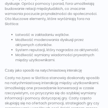
dyskusje. Oprócz pomocy i porad, fora umożliwiają
budowanie relacji międzyludzkich, co znacznie
wzmacnia poczucie przynależności do społeczności.
Oto kluczowe elementy, które wyróżniają fora na
Slottica:
Łatwość w zakładaniu wątków.
Możliwość moderowania dyskusji przez
aktywnych członków.
System reputacji, który nagradza za aktywność.
Możliwość wymiany wiadomości prywatnych
między użytkownikami.
Czaty jako sposób na natychmiastową interakcję
Czaty na żywo w Slottica stanowią doskonały sposób
na natychmiastową interakcję między użytkownikami.
Umożliwiają one prowadzenie konwersacji w czasie
rzeczywistym, co przyczynia się do szybkiej wymiany
informacji i pomocy dotyczącej gry. Czaty często
skupiają się na ofertach promocji, strategiach gry czy