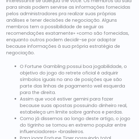
interessante se adequa the você. Os membros da sala
para sinais podem servirse as informações fornecidas
pelos administradores pra realizar suas próprias
análises e tener decisões de negociação. Alguns
membros tem a possibilidade de seguir as
recomendações exatamente» «como são fornecidas,
enquanto outros podem decidir-se por adaptar
because informações à sua própria estratégia de
negociação.
O Fortune Gambling possui boa jogabilidade, o
objetivo do jogo do retrete oficial é adquirir
símbolos iguais no ano de posições que são
parte das linhas de pagamento weil esquerda
para the direita.
Assim que você estiver gemini para fazer
because suas apostas possuindo dinheiro real,
estabeleça um limite sobre ganhos e perdas.
Como já dissemos ao longo deste artigo, o jogo
do tigrinho se tornou en extremo popular entre
influenciadores» «brasileiros.
Para jogar Fortune Tiger possuindo total