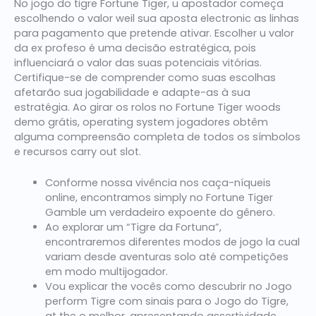
No jogo do tigre Fortune Tiger, u apostador começa
escolhendo o valor weil sua aposta electronic as linhas
para pagamento que pretende ativar. Escolher u valor
da ex profeso é uma decisão estratégica, pois
influenciará o valor das suas potenciais vitórias.
Certifique-se de comprender como suas escolhas
afetarão sua jogabilidade e adapte-as à sua
estratégia. Ao girar os rolos no Fortune Tiger woods
demo grátis, operating system jogadores obtêm
alguma compreensão completa de todos os símbolos
e recursos carry out slot.
Conforme nossa vivência nos caça-níqueis
online, encontramos simply no Fortune Tiger
Gamble um verdadeiro expoente do gênero.
Ao explorar um “Tigre da Fortuna”,
encontraremos diferentes modos de jogo la cual
variam desde aventuras solo até competições
em modo multijogador.
Vou explicar the vocês como descubrir no Jogo
perform Tigre com sinais para o Jogo do Tigre,