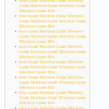
Error Code: 504 Error Code: 504 Error
Code: 504 Error Code: 504 Error Code:
504 Error Code: 504
Error Code: 504 Error Code: 504 Error
Code: 504 Error Code: 504 Error Code:
504 Error Code: 504
Error Code: 504 Error Code: 504 Error
Code: 504 Error Code: 504 Error Code:
504 Error Code: 504
Error Code: 504 Error Code: 504 Error
Code: 504 Error Code: 504 Error Code:
504 Error Code: 504
Error Code: 504 Error Code: 504 Error
Code: 504 Error Code: 504 Error Code:
504 Error Code: 504
Error Code: 504 Error Code: 504 Error
Code: 504 Error Code: 504 Error Code:
504 Error Code: 504
Error Code: 504 Error Code: 504 Error
Code: 504 Error Code: 504 Error Code:
504 Error Code: 504
Error Code: 504 Error Code: 504 Error