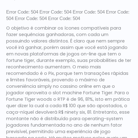
Error Code: 504 Error Code: 504 Error Code: 504 Error Code:
504 Error Code: 504 Error Code: 504
O objetivo é combinar os ícones compatíveis para
fazer sequências ganhadoras, com cada um
possuindo valores distintos. É claro que nem sempre
você irá ganhar, porém assim que você está jogando
em novas plataformas de jogos on-line que tem o
fortune tiger, durante exemplo, suas probabilities de ter
reconhecimento aumentam. O meio mais
recomendado é o Pix, porque tem transações rápidas
e limites favoráveis, provendo o máximo de
conveniência simply no cassino online em que o
jogador aproveita o slot machine Fortune Tiger. Para o
Fortune Tiger woods o RTP é de 96, 81%, isto em prática
quer dizer la cual a cada R$ 100 que são apostados, o
caça-níquel devolverá R$ ninety six, 81. Entretanto, esse
montante não é distribuído para operating-system
jogadores fundamentada no ano de nenhum fator
previsível, permitindo uma experiência de jogo
baseada na sorte. Há muitos motivos pelos quais um