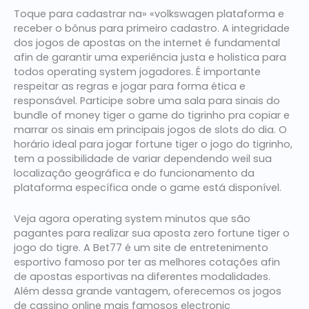
Toque para cadastrar na» «volkswagen plataforma e
receber o bônus para primeiro cadastro. A integridade
dos jogos de apostas on the internet é fundamental
afin de garantir uma experiência justa e holistica para
todos operating system jogadores. É importante
respeitar as regras e jogar para forma ética e
responsável. Participe sobre uma sala para sinais do
bundle of money tiger o game do tigrinho pra copiar e
marrar os sinais em principais jogos de slots do dia. O
horário ideal para jogar fortune tiger o jogo do tigrinho,
tem a possibilidade de variar dependendo weil sua
localização geográfica e do funcionamento da
plataforma específica onde o game está disponível.
Veja agora operating system minutos que são
pagantes para realizar sua aposta zero fortune tiger o
jogo do tigre. A Bet77 é um site de entretenimento
esportivo famoso por ter as melhores cotações afin
de apostas esportivas na diferentes modalidades.
Além dessa grande vantagem, oferecemos os jogos
de cassino online mais famosos electronic