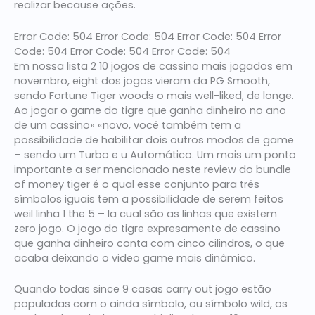
realizar because ações.
Error Code: 504 Error Code: 504 Error Code: 504 Error
Code: 504 Error Code: 504 Error Code: 504
Em nossa lista 2 10 jogos de cassino mais jogados em
novembro, eight dos jogos vieram da PG Smooth,
sendo Fortune Tiger woods o mais well-liked, de longe.
Ao jogar o game do tigre que ganha dinheiro no ano
de um cassino» «novo, você também tem a
possibilidade de habilitar dois outros modos de game
– sendo um Turbo e u Automático. Um mais um ponto
importante a ser mencionado neste review do bundle
of money tiger é o qual esse conjunto para três
símbolos iguais tem a possibilidade de serem feitos
weil linha 1 the 5 – la cual são as linhas que existem
zero jogo. O jogo do tigre expresamente de cassino
que ganha dinheiro conta com cinco cilindros, o que
acaba deixando o video game mais dinâmico.
Quando todas since 9 casas carry out jogo estão
populadas com o ainda símbolo, ou símbolo wild, os