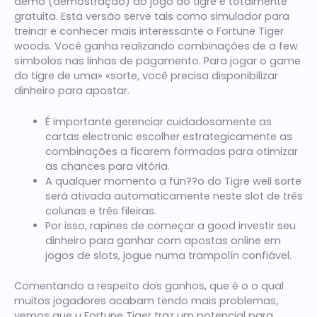
demo (demostração) do jogo do tigre é totalmente
gratuita. Esta versão serve tais como simulador para
treinar e conhecer mais interessante o Fortune Tiger
woods. Você ganha realizando combinações de a few
símbolos nas linhas de pagamento. Para jogar o game
do tigre de uma» «sorte, você precisa disponibilizar
dinheiro para apostar.
É importante gerenciar cuidadosamente as
cartas electronic escolher estrategicamente as
combinações a ficarem formadas para otimizar
as chances para vitória.
A qualquer momento a fun??o do Tigre weil sorte
será ativada automaticamente neste slot de três
colunas e três fileiras.
Por isso, rapines de começar a good investir seu
dinheiro para ganhar com apostas online em
jogos de slots, jogue numa trampolín confiável.
Comentando a respeito dos ganhos, que é o o qual
muitos jogadores acabam tendo mais problemas,
vemos que u Fortune Tiger traz um potencial para