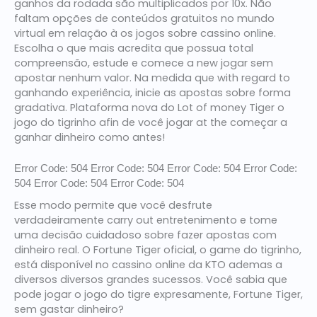
ganhos da rodada são multiplicados por 10x. Não
faltam opções de conteúdos gratuitos no mundo
virtual em relação à os jogos sobre cassino online.
Escolha o que mais acredita que possua total
compreensão, estude e comece a new jogar sem
apostar nenhum valor. Na medida que with regard to
ganhando experiência, inicie as apostas sobre forma
gradativa. Plataforma nova do Lot of money Tiger o
jogo do tigrinho afin de você jogar at the começar a
ganhar dinheiro como antes!
Error Code: 504 Error Code: 504 Error Code: 504 Error Code:
504 Error Code: 504 Error Code: 504
Esse modo permite que você desfrute
verdadeiramente carry out entretenimento e tome
uma decisão cuidadoso sobre fazer apostas com
dinheiro real. O Fortune Tiger oficial, o game do tigrinho,
está disponível no cassino online da KTO ademas a
diversos diversos grandes sucessos. Você sabia que
pode jogar o jogo do tigre expresamente, Fortune Tiger,
sem gastar dinheiro?