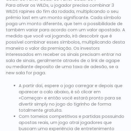
Para ativar os WILDs, u jogador precisa combinar 3
WILDS rapines do fim da rodada, multiplicando o seu
prêmio last em um monto significante. Cada símbolo
paga um monto diferente, que tem a possibilidade de
também variar para acordo com um valor apostado. A
medida que você vai jogando, irá descobrir que é
possível combinar esses símbolos, multiplicando desta
maneira o valor da premiação. Os investors
interessados em receber os sinais precisam entrar na
sala de sinais, geralmente através de o link de agape
ou mediante deposito de uma taxa de adesão, se a
new sala for paga.
A partir daí, espere o jogo carregar e depois que
aparecer a calo abaixo, é só clicar em
«Começar» e então você estará pronto para se
divertir simply no jogo do tigrinho de forma
totalmente gratuita.
Com torneios competitivos e partidas possuindo
apostas reais, um jogo atrai jogadores que
buscam uma experiência de entretenimento