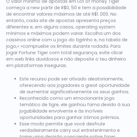
O valor mínimo de apostas em Lot of money Tiger
começa a new partir de R$0, 50 e tem a possibilidade
de encontrar valores máximos de até R$1. 000. No
entanto, cada site de apostas apresenta preços
diferentes e, em alguns casos, operating system
mínimos e máximos podem variar. Escolha um dos
cassinos online com u jogo do tigrinho e, na tabela de
jogo,» «compruebe os limites durante rodada. Para
jogar Fortune Tiger com total segurança, evite clicar
em web links duvidosos e não deposite o teu dinheiro
em plataformas inseguras.
Este recurso pode ser ativado aleatoriamente,
oferecendo aos jogadores a great oportunidade
de aumentar significativamente os seus ganhos.
Reconhecido como um emocionante jogo
temático de tigre, ele ganhou fama devido à sua
jogabilidade envolvente e às incríveis
oportunidades para ganhar ótimos prêmios.
Esse modo permite que você desfrute
verdadeiramente carry out entretenimento e
tome uma decisão consciente sobre fazer