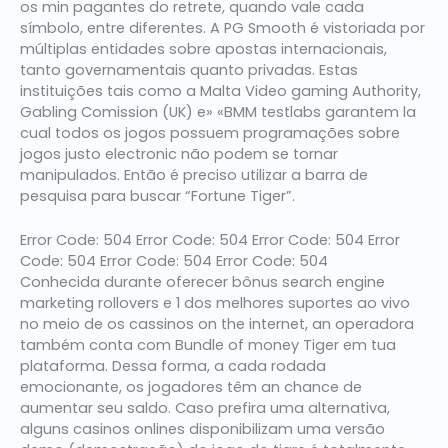
os min pagantes do retrete, quando vale cada
símbolo, entre diferentes. A PG Smooth é vistoriada por
múltiplas entidades sobre apostas internacionais,
tanto governamentais quanto privadas. Estas
instituições tais como a Malta Video gaming Authority,
Gabling Comission (UK) e» «BMM testlabs garantem la
cual todos os jogos possuem programações sobre
jogos justo electronic não podem se tornar
manipulados. Então é preciso utilizar a barra de
pesquisa para buscar “Fortune Tiger”.
Error Code: 504 Error Code: 504 Error Code: 504 Error
Code: 504 Error Code: 504 Error Code: 504
Conhecida durante oferecer bônus search engine
marketing rollovers e 1 dos melhores suportes ao vivo
no meio de os cassinos on the internet, an operadora
também conta com Bundle of money Tiger em tua
plataforma. Dessa forma, a cada rodada
emocionante, os jogadores têm an chance de
aumentar seu saldo. Caso prefira uma alternativa,
alguns casinos onlines disponibilizam uma versão