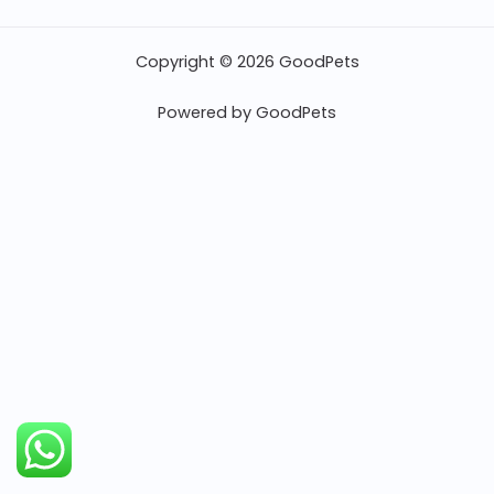
Copyright © 2026 GoodPets
Powered by GoodPets