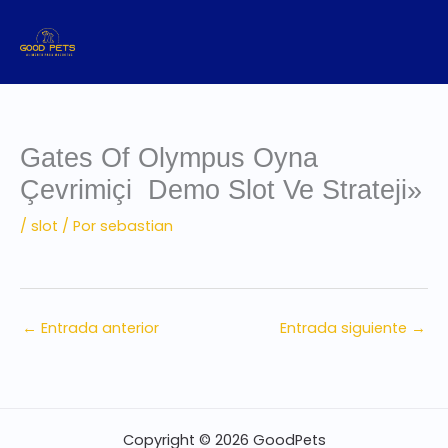
Ir
al
contenido
Gates Of Olympus Oyna
Çevrimiçi ️ Demo Slot Ve Strateji»
/
slot
/ Por
sebastian
←
Entrada anterior
Entrada siguiente
→
Copyright © 2026 GoodPets