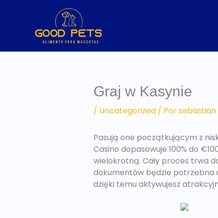
Ir
al
contenido
Graj w Kasynie
/
Uncategorized
/ Por
sebastian
Pasują one początkującym z nisk
Casino dopasowuje 100% do €100 n
wielokrotną. Cały proces trwa 
dokumentów będzie potrzebna do
dzięki temu aktywujesz atrakcyj