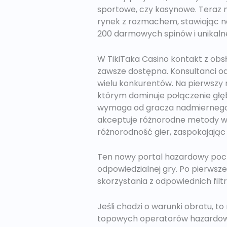
sportowe, czy kasynowe. Teraz m
rynek z rozmachem, stawiając na
200 darmowych spinów i unikaln
W TikiTaka Casino kontakt z obs
zawsze dostępna. Konsultanci odp
wielu konkurentów. Na pierwszy
którym dominuje połączenie głębo
wymaga od gracza nadmiernego k
akceptuje różnorodne metody wpł
różnorodność gier, zaspokajają
Ten nowy portal hazardowy poczu
odpowiedzialnej gry. Po pierwsz
skorzystania z odpowiednich filt
Jeśli chodzi o warunki obrotu, 
topowych operatorów hazardowyc