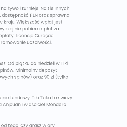
 żywo i turnieje. Na tle innych
ci, dostępność PLN oraz sprawna
 kraju. Większość wpłat jest
czaj nie pobiera opłat za
opłaty. Licencja Curaçao
promowanie uczciwości,
. Od piątku do niedzieli w Tiki
spinów. Minimalny depozyt
ych spinów) oraz 90 zł (tylko
ie funduszy. Tiki Taka to świeży
ja Anjouan i właściciel Mondero
od tego, czy grasz w gry