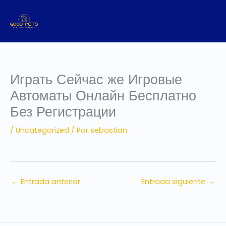
Ir
al
contenido
Играть Сейчас же Игровые
Автоматы Онлайн Бесплатно
Без Регистрации
/
Uncategorized
/ Por
sebastian
←
Entrada anterior
Entrada siguiente
→