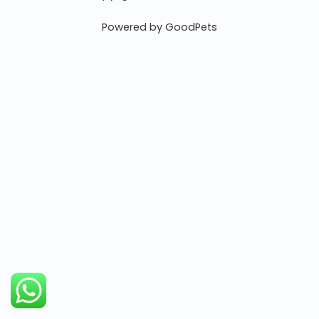
Powered by GoodPets