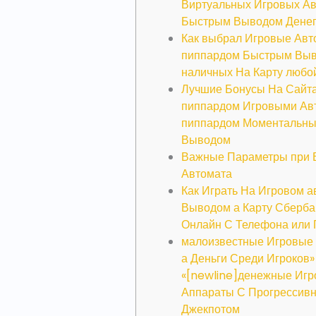
Виртуальных Игровых Ав
Быстрым Выводом Дене
Как выбрал Игровые Ав
пиппардом Быстрым Вы
наличных На Карту любо
Лучшие Бонусы На Сайт
пиппардом Игровыми Ав
пиппардом Моментальн
Выводом
Важные Параметры при 
Автомата
Как Играть На Игровом а
Выводом а Карту Сберба
Онлайн С Телефона или 
малоизвестные Игровые
а Деньги Среди Игроков»
«[newline]денежные Иг
Аппараты С Прогрессив
Джекпотом