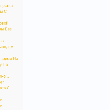
щества
ты С
овой
ры Без
ых
ыводом
ыводом На
ру На
ино С
ег
ата С
ги
 и