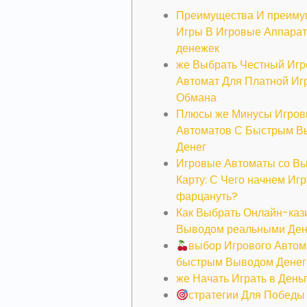
Преимущества И преиму
Игры В Игровые Аппара
денежек
же Выбрать Честный Игр
Автомат Для Платной Иг
Обмана
Плюсы же Минусы Игров
Автоматов С Быстрым В
Денег
Игровые Автоматы со В
Карту: С Чего начнем Иг
фарцануть?
Как Выбрать Онлайн-каз
Выводом реальными Ден
выбор Игрового Автом
быстрым Выводом Денег
же Начать Играть в День
стратегии Для Победы