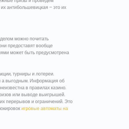
нежные призы и проведем
 их антибольшевицкая – это их
 делом можно почитать
 они предоставят вообще
виями может быть предусмотрена
кции, турниры и лотереи.
ым а выгодным. Информация об
неизвестна в правилах казино.
призов или выводе выигрышей.
их перерывов и ограничений. Это
блокировок
игровые автоматы на