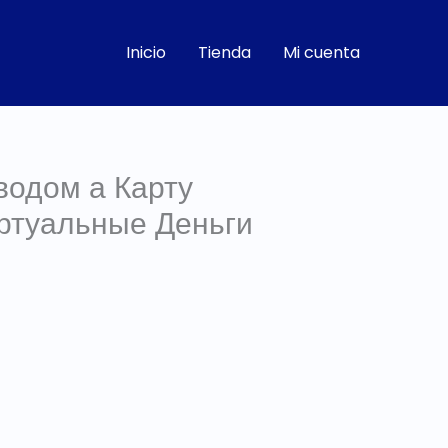
Inicio
Tienda
Mi cuenta
водом а Карту
ртуальные Деньги