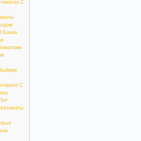
томатах С
г
томаты
водом
й Банка
ах
томатами
ым
Выборе
втомате С
нка
Пк?
 Автоматы
ровые
ным