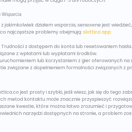
aile mogą przyjść w ciągu 1-3 dni roboczych.
o Wsparcia
 z jakimkolwiek działem wsparcia, sensowne jest wiedzieć,
a.co najczęstsze problemy obejmują:
slottica app
Trudności z dostępem do konta lub resetowaniem hasła.
ązane z wpłatami lub wypłatami środków.
 uruchomieniem lub korzystaniem z gier oferowanych na s
ie związane z dopełnieniem formalności związanych z 
ica.co jest prosty i szybki, jeśli wiesz, jak się do tego z
ch metod kontaktu może znacznie przyspieszyć rozwiąz
aszane kwestie, które można łatwo zrozumieć i przygotowa
owiednich narzędzi dostępnych na stronie, a problem zos