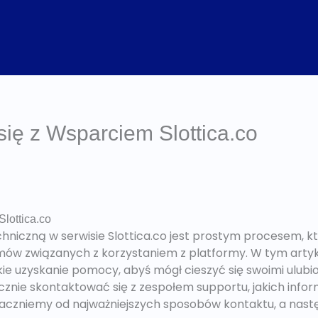
ię z Wsparciem Slottica.co
lottica.co
hniczną w serwisie Slottica.co jest prostym procesem, 
mów związanych z korzystaniem z platformy. W tym arty
kie uzyskanie pomocy, abyś mógł cieszyć się swoimi ulub
ecznie skontaktować się z zespołem supportu, jakich info
 Zaczniemy od najważniejszych sposobów kontaktu, a nast