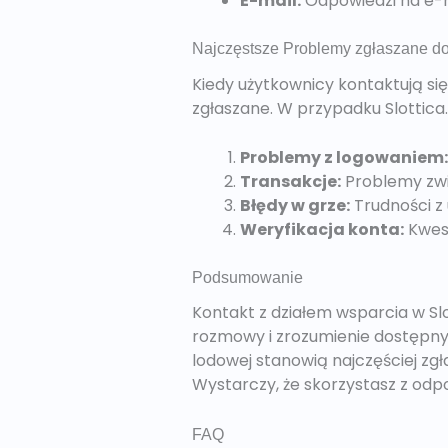
E-mail:
Odpowiedzi na e-m
Najczęstsze Problemy zgłaszane d
Kiedy użytkownicy kontaktują się
zgłaszane. W przypadku Slottic
Problemy z logowaniem:
Transakcje:
Problemy zwi
Błędy w grze:
Trudności z
Weryfikacja konta:
Kwest
Podsumowanie
Kontakt z działem wsparcia w Slott
rozmowy i zrozumienie dostępny
lodowej stanowią najczęściej zgł
Wystarczy, że skorzystasz z odp
FAQ