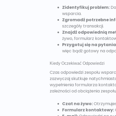
Zidentyfikuj problem:
Dok
wsparcia.
Zgromadź potrzebne inf
szczegóły transakcji.
Znajdź odpowiednią me
żywo, formularz kontaktow
Przygotuj się na pytania
więc bądź gotowy na odpo
Kiedy Oczekiwać Odpowiedzi
Czas odpowiedzi zespołu wsparci
zazwyczaj skutkuje natychmiast
wypełnienia formularza kontakt
zależności od obciążenia zespoł
Czat na żywo:
Otrzymujesz
Formularz kontaktowy: