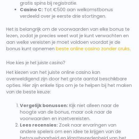
gratis spins bij registratie.
Casino C:
Tot €500 aan welkomstbonus
verdeeld over je eerste drie stortingen.
Het is belangrijk om de voorwaarden van elke bonus te
lezen, zodat je precies weet wat je kunt verwachten en
aan welke vereisten je moet voldoen voordat je de
bonus kunt opnemen
beste online casino zonder cruks
.
Hoe kies je het juiste casino?
Het kiezen van het juiste online casino kan
overweldigend zijn door het grote aantal beschikbare
opties. Hier zijn enkele tips om je te helpen bij het maken
van de beste keuze:
Vergelijk bonussen:
Kijk niet alleen naar de
hoogte van de bonus, maar ook naar de
voorwaarden en inzetvereisten.
Lees recensies:
Zoek naar ervaringen van
andere spelers om een idee te krijgen van de
betrouwbaarheid en klanttevredenheid van het