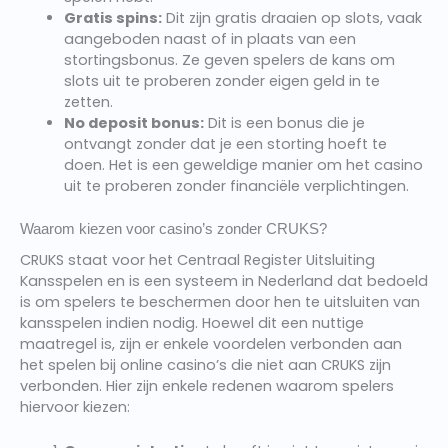
Gratis spins:
Dit zijn gratis draaien op slots, vaak
aangeboden naast of in plaats van een
stortingsbonus. Ze geven spelers de kans om
slots uit te proberen zonder eigen geld in te
zetten.
No deposit bonus:
Dit is een bonus die je
ontvangt zonder dat je een storting hoeft te
doen. Het is een geweldige manier om het casino
uit te proberen zonder financiële verplichtingen.
Waarom kiezen voor casino’s zonder CRUKS?
CRUKS staat voor het Centraal Register Uitsluiting
Kansspelen en is een systeem in Nederland dat bedoeld
is om spelers te beschermen door hen te uitsluiten van
kansspelen indien nodig. Hoewel dit een nuttige
maatregel is, zijn er enkele voordelen verbonden aan
het spelen bij online casino’s die niet aan CRUKS zijn
verbonden. Hier zijn enkele redenen waarom spelers
hiervoor kiezen: