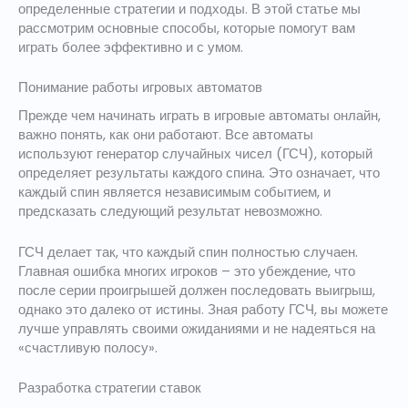
определенные стратегии и подходы. В этой статье мы
рассмотрим основные способы, которые помогут вам
играть более эффективно и с умом.
Понимание работы игровых автоматов
Прежде чем начинать играть в игровые автоматы онлайн,
важно понять, как они работают. Все автоматы
используют генератор случайных чисел (ГСЧ), который
определяет результаты каждого спина. Это означает, что
каждый спин является независимым событием, и
предсказать следующий результат невозможно.
ГСЧ делает так, что каждый спин полностью случаен.
Главная ошибка многих игроков – это убеждение, что
после серии проигрышей должен последовать выигрыш,
однако это далеко от истины. Зная работу ГСЧ, вы можете
лучше управлять своими ожиданиями и не надеяться на
«счастливую полосу».
Разработка стратегии ставок