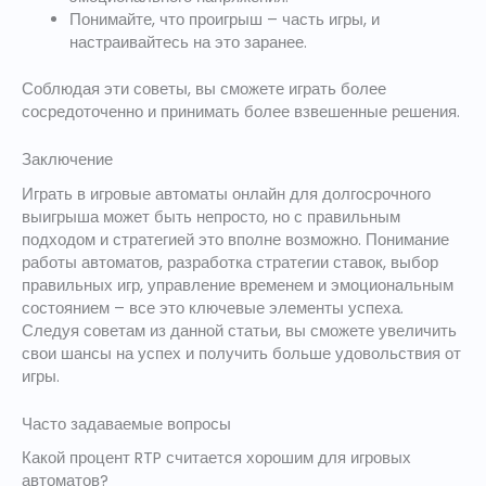
Понимайте, что проигрыш – часть игры, и
настраивайтесь на это заранее.
Соблюдая эти советы, вы сможете играть более
сосредоточенно и принимать более взвешенные решения.
Заключение
Играть в игровые автоматы онлайн для долгосрочного
выигрыша может быть непросто, но с правильным
подходом и стратегией это вполне возможно. Понимание
работы автоматов, разработка стратегии ставок, выбор
правильных игр, управление временем и эмоциональным
состоянием – все это ключевые элементы успеха.
Следуя советам из данной статьи, вы сможете увеличить
свои шансы на успех и получить больше удовольствия от
игры.
Часто задаваемые вопросы
Какой процент RTP считается хорошим для игровых
автоматов?