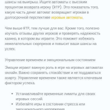
шансы на выигрыш. Ищите автоматы с высоким
процентом возврата игроку (RTP). Это показатель того,
какую часть денег автомат возвращает игрокам в
долгосрочной перспективе
игровые автоматы
.
Чем выше RTP, тем лучше для вас. Кроме того, полезно
изучать отзывы других игроков и проверять надежность
казино, в котором вы играете. Это поможет избежать
нежелательных сюрпризов и повысит ваши шансы на
успех.
Управление временем и эмоциональным состоянием
Эмоции играют важную роль в игре на игровых автоматах
онлайн. Важно сохранять спокойствие и не поддаваться
азарту. Управление временем также является ключевым
фактором успеха.
Устанавливайте временные лимиты для своих
игровых сессий.
Избегайте игры в состоянии стресса или
эмоционального напряжения.