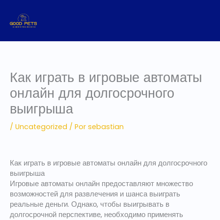
Ir
al
contenido
Как играть в игровые автоматы
онлайн для долгосрочного
выигрыша
/
Uncategorized
/ Por
sebastian
Как играть в игровые автоматы онлайн для долгосрочного
выигрыша
Игровые автоматы онлайн предоставляют множество
возможностей для развлечения и шанса выиграть
реальные деньги. Однако, чтобы выигрывать в
долгосрочной перспективе, необходимо применять