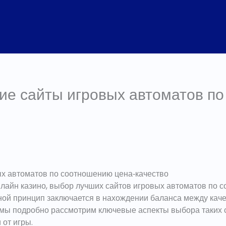
ие сайты игровых автоматов п
ых автоматов по соотношению цена-качество
нлайн казино, выбор лучших сайтов игровых автоматов по 
ой принцип заключается в нахождении баланса между каче
е мы подробно рассмотрим ключевые аспекты выбора таких 
от игры.