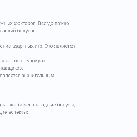
ажных факторов. Всегда важно
словий бонусов.
ение азартных игр. Это является
участие в турнирах.
ставщиков.
является значительным
длагают более выгодные бонусы,
щие аспекты: