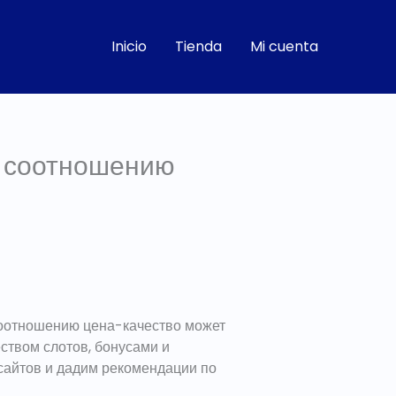
Inicio
Tienda
Mi cuenta
о соотношению
соотношению цена-качество может
ством слотов, бонусами и
сайтов и дадим рекомендации по