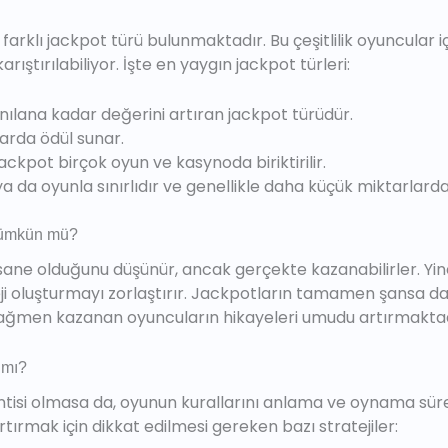
arklı jackpot türü bulunmaktadır. Bu çeşitlilik oyuncular 
ıştırılabiliyor. İşte en yaygın jackpot türleri:
ılana kadar değerini artıran jackpot türüdür.
larda ödül sunar.
ckpot birçok oyun ve kasynoda biriktirilir.
a da oyunla sınırlıdır ve genellikle daha küçük miktarlarda
Mümkün mü?
sane olduğunu düşünür, ancak gerçekte kazanabilirler. Yine
eji oluşturmayı zorlaştırır. Jackpotların tamamen şansa
rağmen kazanan oyuncuların hikayeleri umudu artırmaktad
 mı?
si olmasa da, oyunun kurallarını anlama ve oynama süreklil
tırmak için dikkat edilmesi gereken bazı stratejiler: