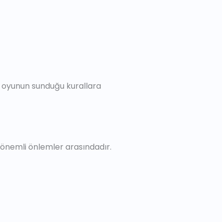
 oyunun sunduğu kurallara
önemli önlemler arasındadır.