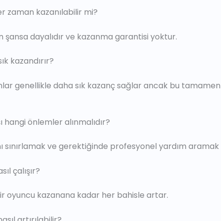
r zaman kazanılabilir mi?
şansa dayalıdır ve kazanma garantisi yoktur.
ık kazandırır?
nlar genellikle daha sık kazanç sağlar ancak bu tamamen
 hangi önlemler alınmalıdır?
ı sınırlamak ve gerektiğinde profesyonel yardım aramak 
ıl çalışır?
ir oyuncu kazanana kadar her bahisle artar.
ıl artırılabilir?