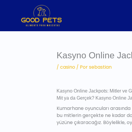
Ir
al
contenido
Kasyno Online Jack
/
casino
/ Por
sebastian
Kasyno Online Jackpots: Mitler ve G
Mit ya da Gerçek? Kasyno Online Ja
Kumarhane oyuncuları arasında k
bu mitlerin gerçekte ne kadar do
yüzüne çıkaracağız. Böylelikle, o