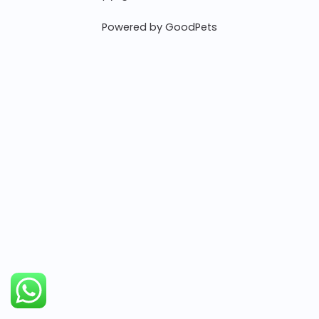
Powered by GoodPets