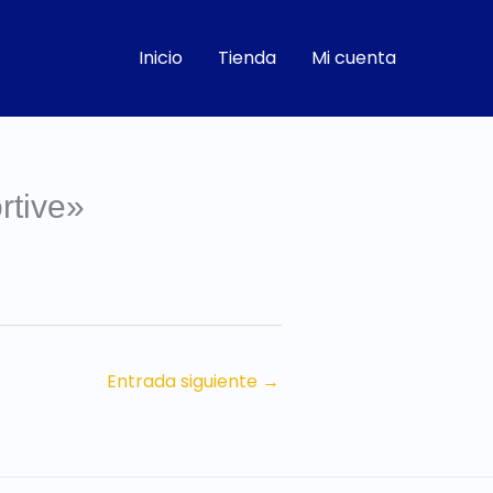
Inicio
Tienda
Mi cuenta
rtive»
Entrada siguiente
→