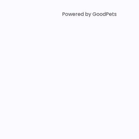
Powered by GoodPets