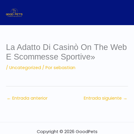
Ir
al
contenido
La Adatto Di Casinò On The Web
E Scommesse Sportive»
/
Uncategorized
/ Por
sebastian
←
Entrada anterior
Entrada siguiente
→
Copyright © 2026 GoodPets