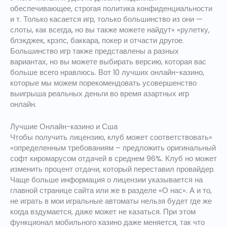
обеспечивающее, строгая политика конфиденциальности
и т. Только касается игр, только большинство из они —
слоты, как всегда, но вы также можете найдут» «рулетку,
блэкджек, крэпс, баккара, покер и отчасти другое.
Большинство игр также представлены а разных
вариантах, но вы можете выбирать версию, которая вас
больше всего нравлюсь. Вот 10 лучших онлайн-казино,
которые мы можем порекомендовать усовершенство
выигрыша реальных деньги во время азартных игр
онлайн.
Лучшие Онлайн-казино и Сша
Чтобы получить лицензию, клуб может соответствовать»
«определенным требованиям – предложить оригинальный
софт киромарусом отдачей в среднем 96%. Клуб но может
изменить процент отдачи, который переставил провайдер.
Чаще больше информация о лицензии указывается на
главной странице сайта или же в разделе «О нас». А и то,
не играть в мои игральные автоматы нельзя будет где же
когда вздумается, даже может не казаться. При этом
функционал мобильного казино даже меняется, так что