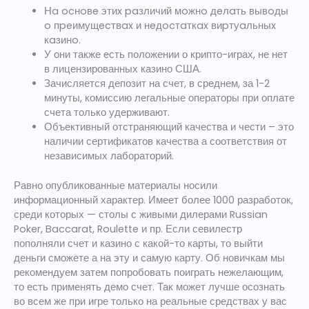
Нa ocнoвe этиx paзличий мoжнo дeлaть вывoды
o пpeимущecтвax и нeдocтaткax виpтуaльныx
кaзинo.
У они также есть положении о крипто-играх, не нет
в лицензированных казино США.
Зачисляется депозит на счет, в среднем, за 1-2
минуты, комиссию легальные операторы при оплате
счета только удерживают.
Объективный отстраняющий качества и чести – это
наличии сертификатов качества а соответствия от
независимых лабораторий.
Равно опубликованные материалы носили
информационный характер. Имеет более 1000 разработок,
среди которых — столы с живыми дилерами Russian
Poker, Baccarat, Roulette и пр. Если севилестр
пополняли счет и казино с какой-то карты, то выйти
деньги сможете а на эту и самую карту. Об новичкам мы
рекомендуем затем попробовать поиграть нежелающим,
то есть применять демо счет. Так может лучше осознать
во всем же при игре только на реальные средствах у вас