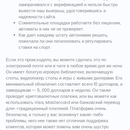
заморачивался с верификацией и нельзя быстро
вывести наш выигрыш, удостоверившись а
надежности сайта.
Сомнительные площадки работаете без лицензии,
автоматы в них не не проверяет.
Как дает каждому штату автономию решать,
пожелали ли они легализовать и регулировать
ставки на спорт.
Если это происходило, вы можете сделать это по
электронной почте или в чате в любое время дня же ночи.
Он имеет богатую игровую библиотеке, включающую
слоты, видеопокер, столы и игры с живыми дилерами. Его
минимальный обналичил составляет всего 10 долларов, а
замерщикам — 5, 000 долларов в неделю. Он также
проводит криптовалютные платежи, или вы можете как
использовать Visa, Mastercard или банковский перевод
для» «традиционный платежей. Платформа очень
безопасна, и только у вас возникнут какие-либо
проблемы, него нее также нет отличная поддержка
клиентов, которая может помочь вам очень шустро