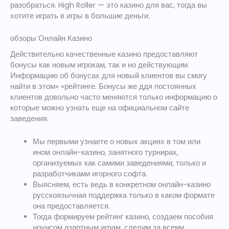
разобраться. High Roller — это казино для вас, тогда вы
хотите играть в игры в большие деньги.
​обзоры Онлайн Казино
Действительно качественные казино предоставляют
бонусы как новым игрокам, так и но действующим.
Информацию об бонусах для новый клиентов вы смогу
найти в этом» «рейтинге. Бонусы же ддя постоянных
клиентов довольно часто меняются только информацию о
которые можно узнать еще на официальном сайте
заведения.
Мы первыми узнаете о новых акциях в том или
ином онлайн-казино, занятного турнирах,
организуемых как самими заведениями, только и
разработчиками игорного софта.
Выясняем, есть ведь в конкретном онлайн-казино
русскоязычная поддержка только в каком формате
она предоставляется.
Тогда формируем рейтинг казино, создаем пособия
ноунсом азартным играм, следим за всеми