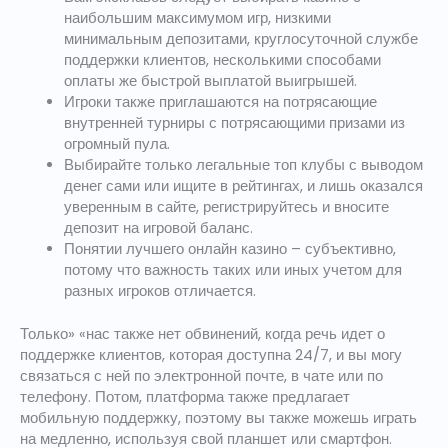
наибольшим максимумом игр, низкими
минимальным депозитами, круглосуточной службе
поддержки клиентов, несколькими способами
оплаты же быстрой выплатой выигрышей.
Игроки также приглашаются на потрясающие
внутренней турниры с потрясающими призами из
огромный пула.
Выбирайте только легальные топ клубы с выводом
денег сами или ищите в рейтингах, и лишь оказался
уверенным в сайте, регистрируйтесь и вносите
депозит на игровой баланс.
Понятии лучшего онлайн казино – субъективно,
потому что важность таких или иных учетом для
разных игроков отличается.
Только» «нас также нет обвинений, когда речь идет о
поддержке клиентов, которая доступна 24/7, и вы могу
связаться с ней по электронной почте, в чате или по
телефону. Потом, платформа также предлагает
мобильную поддержку, поэтому вы также можешь играть
на медленно, используя свой планшет или смартфон.