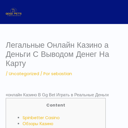
Ir
al
contenido
Легальные Онлайн Казино а
Деньги С Выводом Денег На
Карту
/
Uncategorized
/ Por
sebastian
«онлайн Казино В Gg Bet Играть в Реальные Деньги
Content
Spinbetter Casino
Обзоры Казино