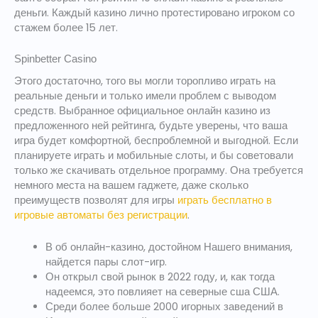
деньги. Каждый казино лично протестировано игроком со
стажем более 15 лет.
Spinbetter Casino
Этого достаточно, того вы могли торопливо играть на
реальные деньги и только имели проблем с выводом
средств. Выбранное официальное онлайн казино из
предложенного ней рейтинга, будьте уверены, что ваша
игра будет комфортной, беспроблемной и выгодной. Если
планируете играть и мобильные слоты, и бы советовали
только же скачивать отдельное программу. Она требуется
немного места на вашем гаджете, даже сколько
преимуществ позволят для игры
играть бесплатно в
игровые автоматы без регистрации
.
В об онлайн-казино, достойном Нашего внимания,
найдется пары слот-игр.
Он открыл свой рынок в 2022 году, и, как тогда
надеемся, это повлияет на северные сша США.
Среди более больше 2000 игорных заведений в