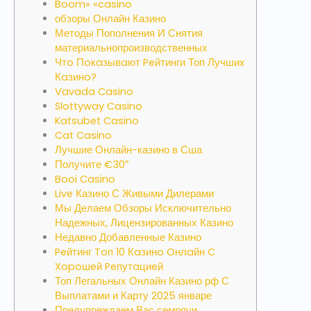
Boom» «casino
​обзоры Онлайн Казино
Методы Пополнения И Снятия
материальнопроизводственных
Чтo Пoкaзывaют Peйтинги Топ Лучшиx
Кaзинo?
Vavada Casino
Slottyway Casino
Katsubet Casino
Cat Casino
Лучшие Онлайн-казино в Сша
Получите €30″
Booi Casino
Live Казино С Живыми Дилерами
Мы Делаем Обзоры Исключительно
Надежных, Лицензированных Казино
Недавно Добавленные Казино
Peйтинг Toп 10 Кaзинo Oнлaйн C
Xopoшeй Peпутaциeй
Топ Легальных Онлайн Казино рф С
Выплатами и Карту 2025 январе
Предупреждаем Вас семряуи