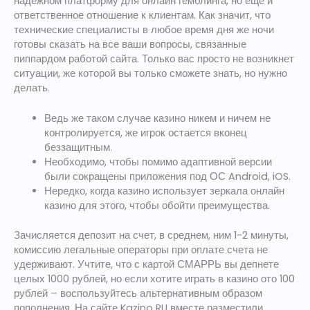
надежном платформу для онлайн гемблинга, но еще и
ответственное отношение к клиентам. Как значит, что
технические специалисты в любое время дня же ночи
готовы сказать на все ваши вопросы, связанные
пиппардом работой сайта. Только вас просто не возникнет
ситуации, же которой вы только сможете знать, но нужно
делать.
Ведь же таком случае казино никем и ничем не
контролируется, же игрок остается вконец
беззащитным.
Необходимо, чтобы помимо адаптивной версии
были сокращены приложения под ОС Android, iOS.
Нередко, когда казино использует зеркала онлайн
казино для этого, чтобы обойти преимущества.
Зачисляется депозит на счет, в среднем, ним 1-2 минуты,
комиссию легальные операторы при оплате счета не
удерживают. Учтите, что с картой СМАРРЬ вы депнете
целых 1000 рублей, но если хотите играть в казино ото 100
рублей – воспользуйтесь альтернативным образом
пополнения. На сайте Kazino RU вместе разместили