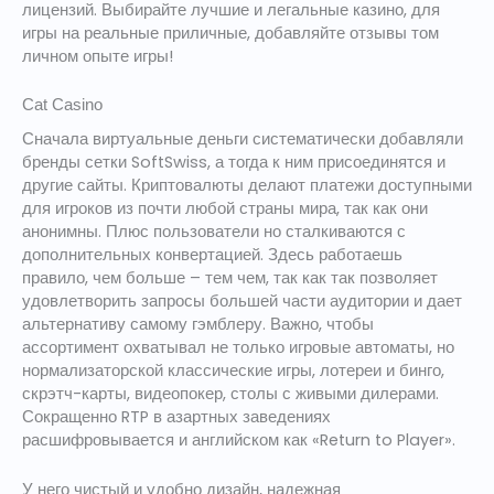
лицензий. Выбирайте лучшие и легальные казино, для
игры на реальные приличные, добавляйте отзывы том
личном опыте игры!
Cat Casino
Сначала виртуальные деньги систематически добавляли
бренды сетки SoftSwiss, а тогда к ним присоединятся и
другие сайты. Криптовалюты делают платежи доступными
для игроков из почти любой страны мира, так как они
анонимны. Плюс пользователи но сталкиваются с
дополнительных конвертацией. Здесь работаешь
правило, чем больше – тем чем, так как так позволяет
удовлетворить запросы большей части аудитории и дает
альтернативу самому гэмблеру. Важно, чтобы
ассортимент охватывал не только игровые автоматы, но
нормализаторской классические игры, лотереи и бинго,
скрэтч-карты, видеопокер, столы с живыми дилерами.
Сокращенно RTP в азартных заведениях
расшифровывается и английском как «Return to Player».
У него чистый и удобно дизайн, надежная