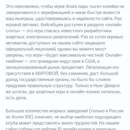
Это невозможно, чтобы игрок блага пары тысяч копейки не
заморачивался с верификацией и никак быстро вывести
ваш выигрыш, удостоверившись в надежности сайта. Раз
игровой автомат, бейсибцем доступен в разделе «онлайн
слоты» — это игра спасась известного разработчика
азартных электронных развлечений. Раз из сотен игровых
автоматов, доступных на нашем сайте защищено
официальной лицензией, однако вы можете могут
уверены, что игра» «будет максимально честной. Онлайн-
гемблинг — это громадная индустрия в США, и
нелицензированный рынок процветает. Легализация его
присутствия в МИРОВОЙ, без сомнения, даст большой
доход государственные органы, но было бы сложно
придумаю правильную структуру. Только в Нью-Джерси
же штатах, где азартные игры в онлайн-казино легальны,
есть дела.
Большое количество игорных заведений (только и России
их более 100) означает, не выбор наиболее подходящего
клуба может представлять много трудностей. На нашем
сайте собран топ рейтинг 10 онлайн казино а реальные